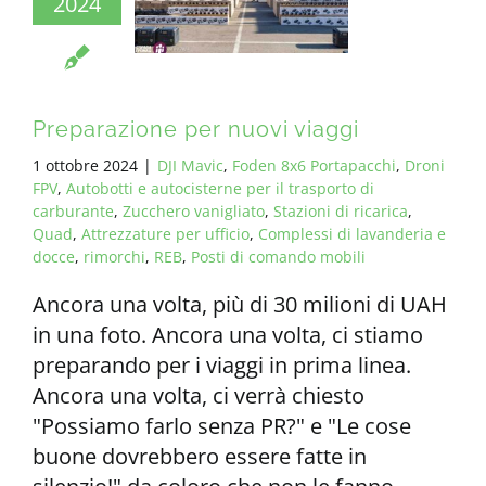
2024
TUTTI I REQUISITI
IT
Preparazione per nuovi viaggi
1 ottobre 2024
|
DJI Mavic
,
Foden 8x6 Portapacchi
,
Droni
FPV
,
Autobotti e autocisterne per il trasporto di
carburante
,
Zucchero vanigliato
,
Stazioni di ricarica
,
Quad
,
Attrezzature per ufficio
,
Complessi di lavanderia e
docce
,
rimorchi
,
REB
,
Posti di comando mobili
Ancora una volta, più di 30 milioni di UAH
in una foto. Ancora una volta, ci stiamo
preparando per i viaggi in prima linea.
Ancora una volta, ci verrà chiesto
"Possiamo farlo senza PR?" e "Le cose
buone dovrebbero essere fatte in