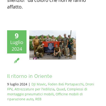
silenzio!" da coloro che non le fanno
affatto.
9
Luglio
2024
Il ritorno in Oriente
9 luglio 2024
|
DJI Mavic
,
Foden 8x6 Portapacchi
,
Droni
FPV
,
Attrezzature per l'edilizia
,
Quad
,
Complessi di
montaggio pneumatici mobili
,
Officine mobili di
riparazione auto
,
REB