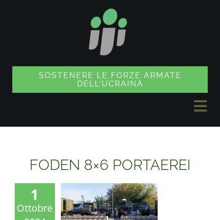
Vai
al
contenuto
SOSTENERE LE FORZE ARMATE
DELL'UCRAINA
Nav
a
NOTIZIE
sco
FODEN 8×6 PORTAEREI
PROGETTI
1
Ottobre
NEGOZIO DI SOUVENIR