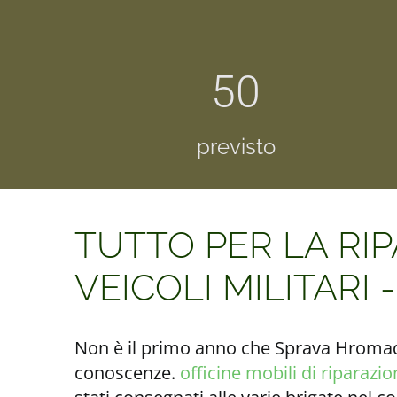
50
previsto
TUTTO PER LA RI
VEICOLI MILITARI 
Non è il primo anno che Sprava Hromada
conoscenze.
officine mobili di riparazi