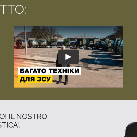
TTO:
O! IL NOSTRO
TICA".