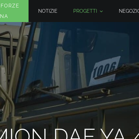
 FORZE
NOTIZIE
PROGETTI
NEGOZIO
INA
ION DAF YA 