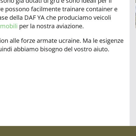
 sono già dotati di gru e sono ideali per il
pure possono facilmente trainare container e
base della DAF YA che produciamo veicoli
mobili
per la nostra aviazione.
n alle forze armate ucraine. Ma le esigenze
quindi abbiamo bisogno del vostro aiuto.