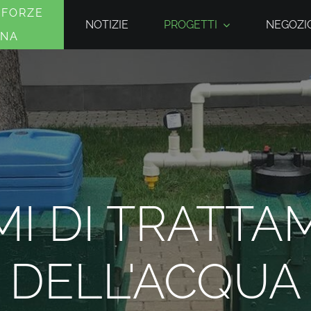
 FORZE
NOTIZIE
PROGETTI
NEGOZIO
INA
MI DI TRATT
DELL'ACQUA