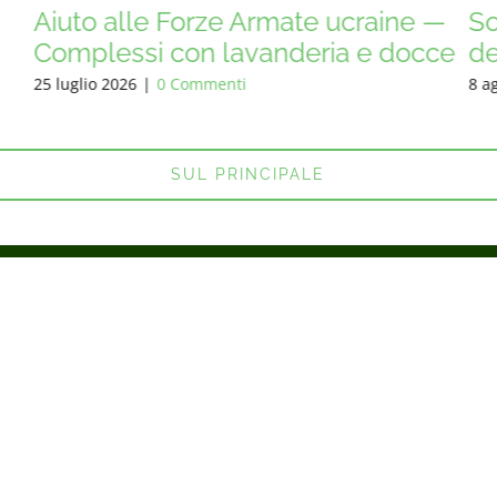
Armate ucraine —
Sostegno alle Forze A
vanderia e docce
dell'Ucraina — Mezzi mi
8 agosto 2026
|
0 Commenti
SUL PRINCIPALE
ei sostiene - noi lo facciam