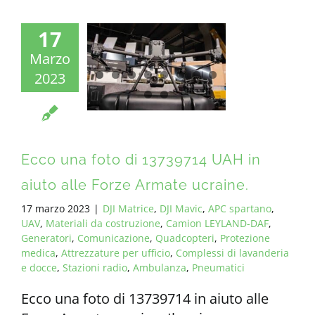
17
Marzo
2023
Ecco una foto di 13739714 UAH in
aiuto alle Forze Armate ucraine.
17 marzo 2023
|
DJI Matrice
,
DJI Mavic
,
APC spartano
,
UAV
,
Materiali da costruzione
,
Camion LEYLAND-DAF
,
Generatori
,
Comunicazione
,
Quadcopteri
,
Protezione
medica
,
Attrezzature per ufficio
,
Complessi di lavanderia
e docce
,
Stazioni radio
,
Ambulanza
,
Pneumatici
Ecco una foto di 13739714 in aiuto alle