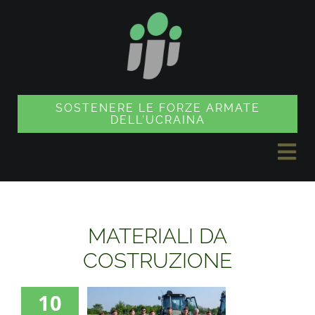
Vai
al
contenuto
SOSTENERE LE FORZE ARMATE
DELL'UCRAINA
Nav
a
NOTIZIE
sco
MATERIALI DA
PROGETTI
COSTRUZIONE
10
NEGOZIO DI SOUVENIR