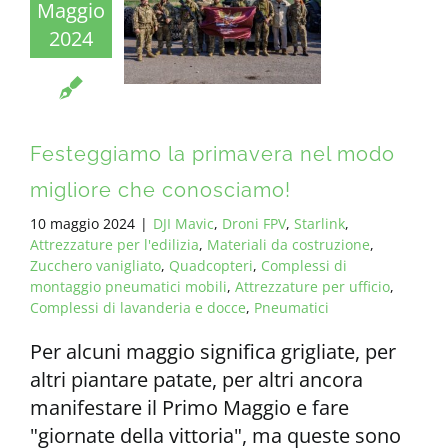
Maggio
2024
TUTTI I REQUISITI
IT
Festeggiamo la primavera nel modo
migliore che conosciamo!
10 maggio 2024
|
DJI Mavic
,
Droni FPV
,
Starlink
,
Attrezzature per l'edilizia
,
Materiali da costruzione
,
Zucchero vanigliato
,
Quadcopteri
,
Complessi di
montaggio pneumatici mobili
,
Attrezzature per ufficio
,
Complessi di lavanderia e docce
,
Pneumatici
Per alcuni maggio significa grigliate, per
altri piantare patate, per altri ancora
manifestare il Primo Maggio e fare
"giornate della vittoria", ma queste sono