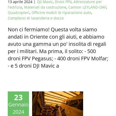
13 aprile 2024
|
DJI Mavic
,
Droni FPV
,
Attrezzature per
l'edilizia
,
Materiali da costruzione
,
Camion LEYLAND-DAF
,
Quadcopteri
,
Officine mobili di riparazione auto
,
Complessi di lavanderia e docce
Non ci fermiamo! Questa volta siamo
andati in Oriente con gli aiuti, e abbiamo
avuto una gamma un po' insolita di regali
per i militari. Ma prima, il solito: - 500
droni FPV Pegasus; - 400 droni FPV Molfar;
- e 5 droni DJI Mavic a
23
Gennaio
2024