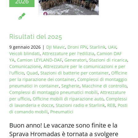
2026
TUTTI I REQUISITI
IT
Risultati del 2025
9 gennaio 2026
|
DJI Mavic
,
Droni FPV
,
Starlink
,
UAV
,
Veicoli blindati
,
Attrezzature per l'edilizia
,
Camion DAF
YA
,
Camion LEYLAND-DAF
,
Generatori
,
Stazioni di ricarica
,
Comunicazione
,
Attrezzature per le comunicazioni e per
l'ufficio
,
Quad
,
Stazioni di batterie per container
,
Officine
per la riparazione dei container
,
Complessi di montaggio
pneumatici in container
,
Segherie
,
Macchine di controllo
,
Complessi di montaggio pneumatici mobili
,
Attrezzature
per ufficio
,
Officine mobili di riparazione auto
,
Complessi
di lavanderia e docce
,
Stazioni radio e Starlink
,
REB
,
Posti
di comando mobili
,
Pneumatici
Buon anno! Le vacanze sono finite e la
Sprava Hromadas è tornata a svolgere