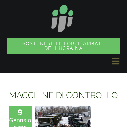
Vai
al
contenuto
SOSTENERE LE FORZE ARMATE
DELL'UCRAINA
Nav
a
NOTIZIE
sco
MACCHINE DI CONTROLLO
PROGETTI
9
Gennaio
NEGOZIO DI SOUVENIR