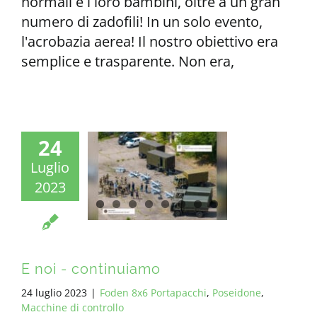
normali e i loro bambini, oltre a un gran
numero di zadofili! In un solo evento,
l'acrobazia aerea! Il nostro obiettivo era
semplice e trasparente. Non era,
24
Luglio
2023
E noi - continuiamo
24 luglio 2023
|
Foden 8x6 Portapacchi
,
Poseidone
,
Macchine di controllo