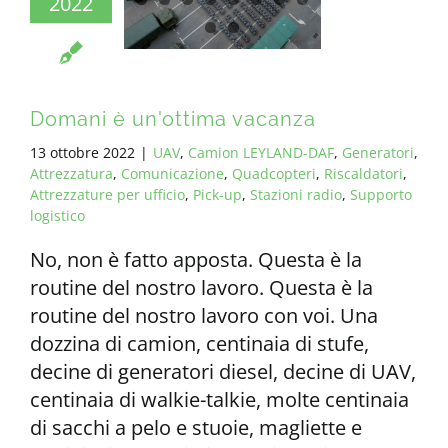
2022
TUTTI I REQUISITI
IT
Domani è un'ottima vacanza
13 ottobre 2022
|
UAV
,
Camion LEYLAND-DAF
,
Generatori
,
Attrezzatura
,
Comunicazione
,
Quadcopteri
,
Riscaldatori
,
Attrezzature per ufficio
,
Pick-up
,
Stazioni radio
,
Supporto
logistico
No, non è fatto apposta. Questa è la
routine del nostro lavoro. Questa è la
routine del nostro lavoro con voi. Una
dozzina di camion, centinaia di stufe,
decine di generatori diesel, decine di UAV,
centinaia di walkie-talkie, molte centinaia
di sacchi a pelo e stuoie, magliette e