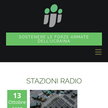
Vai
al
contenuto
SOSTENERE LE FORZE ARMATE
DELL'UCRAINA
Nav
a
NOTIZIE
sco
STAZIONI RADIO
PROGETTI
13
Ottobre
NEGOZIO DI SOUVENIR