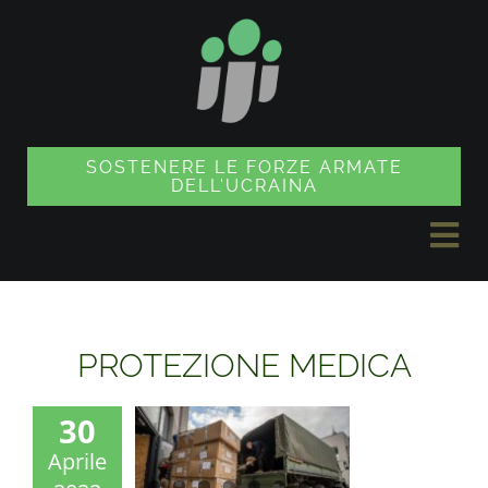
Vai
al
contenuto
SOSTENERE LE FORZE ARMATE
DELL'UCRAINA
Nav
a
NOTIZIE
sco
PROTEZIONE MEDICA
PROGETTI
30
Aprile
NEGOZIO DI SOUVENIR