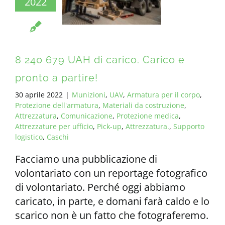
2022
TUTTI I REQUISITI
IT
8 240 679 UAH di carico. Carico e
pronto a partire!
30 aprile 2022
|
Munizioni
,
UAV
,
Armatura per il corpo
,
Protezione dell'armatura
,
Materiali da costruzione
,
Attrezzatura
,
Comunicazione
,
Protezione medica
,
Attrezzature per ufficio
,
Pick-up
,
Attrezzatura.
,
Supporto
logistico
,
Caschi
Facciamo una pubblicazione di
volontariato con un reportage fotografico
di volontariato. Perché oggi abbiamo
caricato, in parte, e domani farà caldo e lo
scarico non è un fatto che fotograferemo.