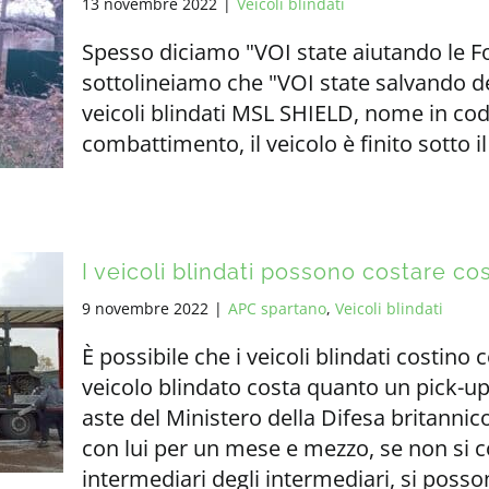
13 novembre 2022
|
Veicoli blindati
Spesso diciamo "VOI state aiutando le F
sottolineiamo che "VOI state salvando del
veicoli blindati MSL SHIELD, nome in c
combattimento, il veicolo è finito sotto i
I veicoli blindati possono costare co
9 novembre 2022
|
APC spartano
,
Veicoli blindati
È possibile che i veicoli blindati costino
veicolo blindato costa quanto un pick-up 
aste del Ministero della Difesa britannic
con lui per un mese e mezzo, se non si c
intermediari degli intermediari, si posson