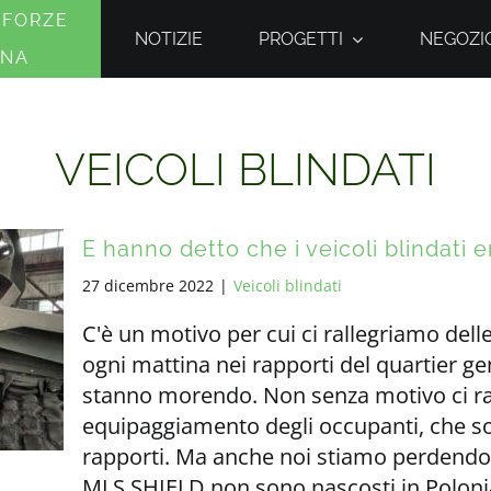
 FORZE
NOTIZIE
PROGETTI
NEGOZIO
INA
VEICOLI BLINDATI
E hanno detto che i veicoli blindati e
27 dicembre 2022
|
Veicoli blindati
C'è un motivo per cui ci rallegriamo del
ogni mattina nei rapporti del quartier ge
stanno morendo. Non senza motivo ci ral
equipaggiamento degli occupanti, che so
rapporti. Ma anche noi stiamo perdendo 
MLS SHIELD non sono nascosti in Poloni