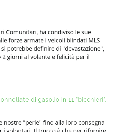
ri Comunitari, ha condiviso le sue
le forze armate i veicoli blindati MLS
e si potrebbe definire di "devastazione",
giorni al volante e felicità per il
nellate di gasolio in 11 "bicchieri".
e nostre "perle" fino alla loro consegna
 i volontari. Il trucco è che per rifornire