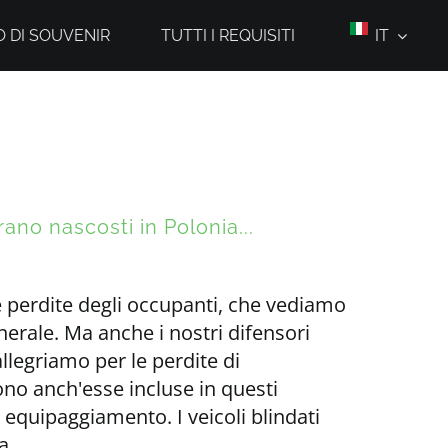
 DI SOUVENIR
TUTTI I REQUISITI
IT
rano nascosti in Polonia...
le perdite degli occupanti, che vediamo
nerale. Ma anche i nostri difensori
legriamo per le perdite di
no anch'esse incluse in questi
equipaggiamento. I veicoli blindati
a,