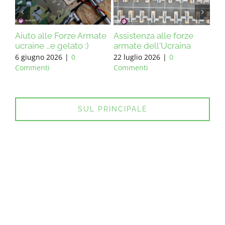
Aiuto alle Forze Armate
Assistenza alle forze
Ass
ucraine …e gelato :)
armate dell'Ucraina
arm
6 giugno 2026
|
0
22 luglio 2026
|
0
13 
Commenti
Commenti
Co
SUL PRINCIPALE