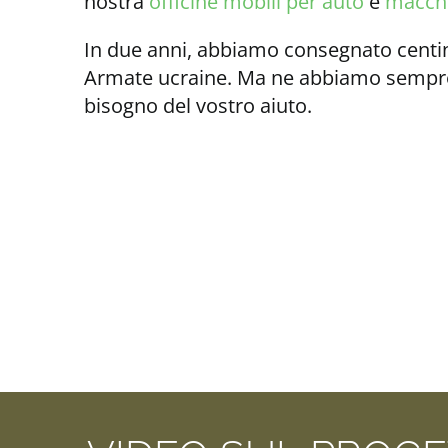
nostra
officine mobili per auto
e
macchi
In due anni, abbiamo consegnato centin
Armate ucraine. Ma ne abbiamo sempre
bisogno del vostro aiuto.