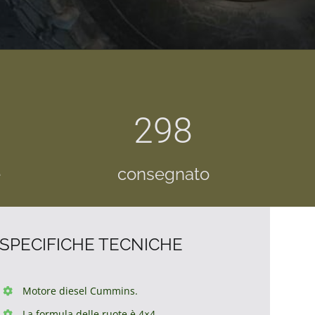
298
e
consegnato
SPECIFICHE TECNICHE
Motore diesel Cummins.
La formula delle ruote è 4×4.