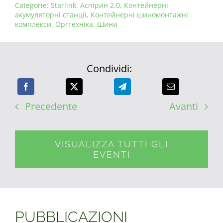
Categorie:
Starlink
,
Аспірин 2.0
,
Контейнерні
акумуляторні станції
,
Контейнерні шиномонтажні
комплекси
,
Оргтехніка
,
Шини
Condividi:
Precedente
Avanti
VISUALIZZA TUTTI GLI
EVENTI
PUBBLICAZIONI