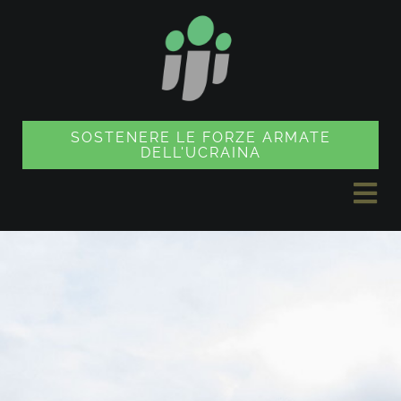
Vai
al
contenuto
SOSTENERE LE FORZE ARMATE
DELL'UCRAINA
Nav
a
NOTIZIE
sco
PROGETTI
NEGOZIO DI SOUVENIR