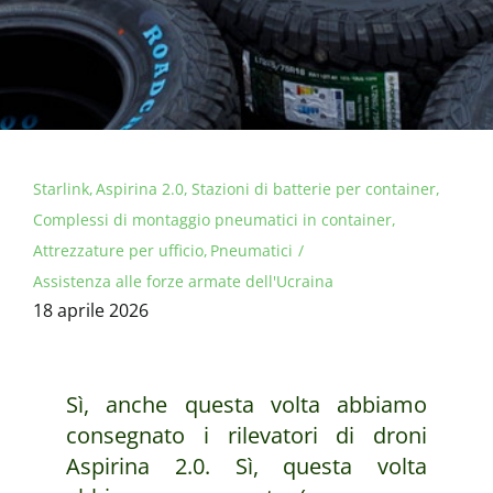
Starlink
Aspirina 2.0
Stazioni di batterie per container
Complessi di montaggio pneumatici in container
Attrezzature per ufficio
Pneumatici
Assistenza alle forze armate dell'Ucraina
18 aprile 2026
Sì, anche questa volta abbiamo
consegnato i rilevatori di droni
Aspirina 2.0. Sì, questa volta