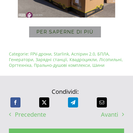
PER SAPERNE DI PIÙ
Categorie:
FPV-дрони
,
Starlink
,
Аспірин 2.0
,
БПЛА
,
Генератори
,
Зарядні станції
,
Квадроцикли
,
Лісопильні
,
Оргтехніка
,
Прально-душові комплекси
,
Шини
Condividi:
Precedente
Avanti