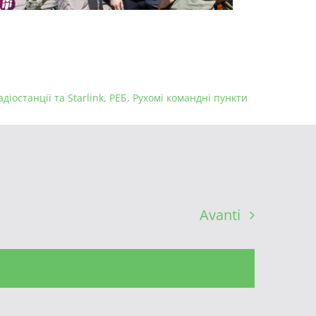
адіостанції та Starlink
,
РЕБ
,
Рухомі командні пункти
Avanti