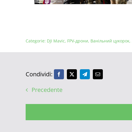
Categorie:
DJI Mavic
,
FPV-дрони
,
Ванільний цукорок
,
Condividi:
Precedente