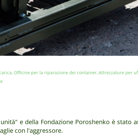
icarica
Officine per la riparazione dei container
Attrezzature per uf
te
munità" e della Fondazione Poroshenko è stato a
aglie con l'aggressore.