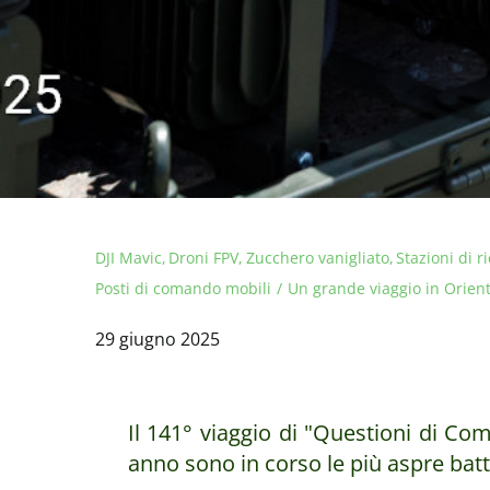
DJI Mavic
Droni FPV
Zucchero vanigliato
Stazioni di r
Posti di comando mobili
Un grande viaggio in Orien
29 giugno 2025
Il 141° viaggio di "Questioni di Co
anno sono in corso le più aspre batt