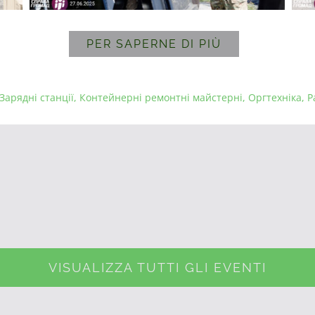
PER SAPERNE DI PIÙ
Зарядні станції
,
Контейнерні ремонтні майстерні
,
Оргтехніка
,
Р
VISUALIZZA TUTTI GLI EVENTI