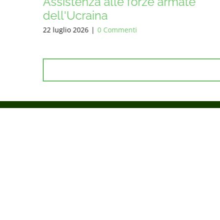
rmate
Assistenza alle forze armate
dell'Ucraina
8 luglio 2026
|
0 Commenti
L
COMPLESSO DI LAVANDERIA E DOCCIA