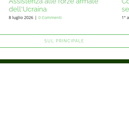
Consegniamo escavatori e
segherie!
1° agosto 2026
|
0 Commenti
SUL PRINCIPALE
ei sostiene - noi lo facciam
CAMION DAF YA 4442