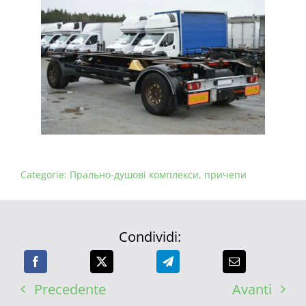
Categorie:
Прально-душові комплекси
,
причепи
Condividi:
Precedente
Avanti