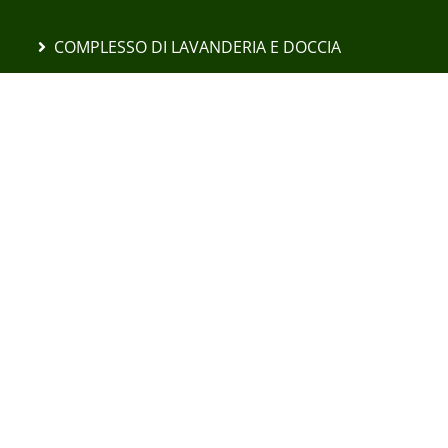
COMPLESSO DI LAVANDERIA E DOCCIA
POSTO DI COMANDO MOBILE
PUNTO DI RISTORO MOBILE
"RIVELATORE "ZUCCHERO VANIGLIATO
CAMION DAF YA 4442
CAMION LEYLAND DAF 45.150
SOLLEVATORE FODEN 8×6 CARRIER
ESCAVATORI E TRATTORI
COMPLESSO MOBILE DI MONTAGGIO
PNEUMATICI