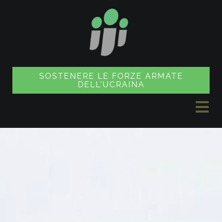
Vai
al
contenuto
SOSTENERE LE FORZE ARMATE
DELL'UCRAINA
Nav
a
NOTIZIE
sco
PROGETTI
NEGOZIO DI SOUVENIR