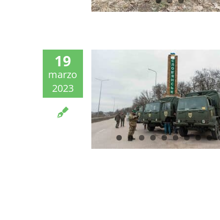
19
marzo
2023