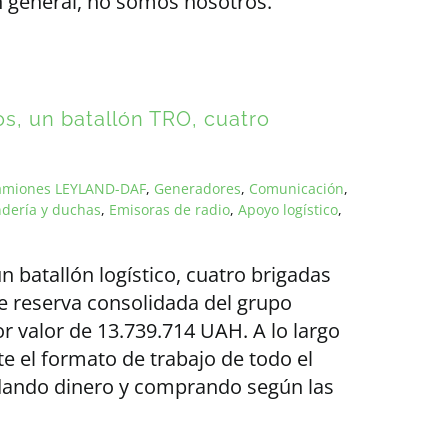
 en general, no somos nosotros.
os, un batallón TRO, cuatro
amiones LEYLAND-DAF
,
Generadores
,
Comunicación
,
ndería y duchas
,
Emisoras de radio
,
Apoyo logístico
,
n batallón logístico, cuatro brigadas
e reserva consolidada del grupo
r valor de 13.739.714 UAH. A lo largo
te el formato de trabajo de todo el
dando dinero y comprando según las