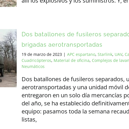
allí los explosivos y los suministros. Y,
Dos batallones de fusileros separad
brigadas aerotransportadas
19 de marzo de 2023
|
APC espartano
,
Starlink
,
UAV
,
C
Cuadricópteros
,
Material de oficina
,
Complejos de lava
Neumáticos
Dos batallones de fusileros separados, u
aerotransportadas y una unidad móvil d
entregaron en un solo día mercancías po
del año, se ha establecido definitivamen
equipo: pasamos toda la semana recau
listas,