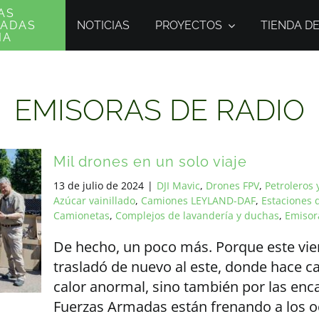
AS
NOTICIAS
PROYECTOS
TIENDA D
MADAS
IA
EMISORAS DE RADIO
Mil drones en un solo viaje
13 de julio de 2024
|
DJI Mavic
,
Drones FPV
,
Petroleros 
Azúcar vainillado
,
Camiones LEYLAND-DAF
,
Estaciones 
Camionetas
,
Complejos de lavandería y duchas
,
Emisor
De hecho, un poco más. Porque este vie
trasladó de nuevo al este, donde hace cal
calor anormal, sino también por las enca
Fuerzas Armadas están frenando a los oc