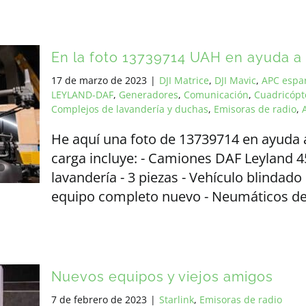
En la foto 13739714 UAH en ayuda a
17 de marzo de 2023
|
DJI Matrice
,
DJI Mavic
,
APC espa
LEYLAND-DAF
,
Generadores
,
Comunicación
,
Cuadricópt
Complejos de lavandería y duchas
,
Emisoras de radio
,
He aquí una foto de 13739714 en ayuda 
carga incluye: - Camiones DAF Leyland 4
lavandería - 3 piezas - Vehículo blindad
equipo completo nuevo - Neumáticos de 
Nuevos equipos y viejos amigos
7 de febrero de 2023
|
Starlink
,
Emisoras de radio