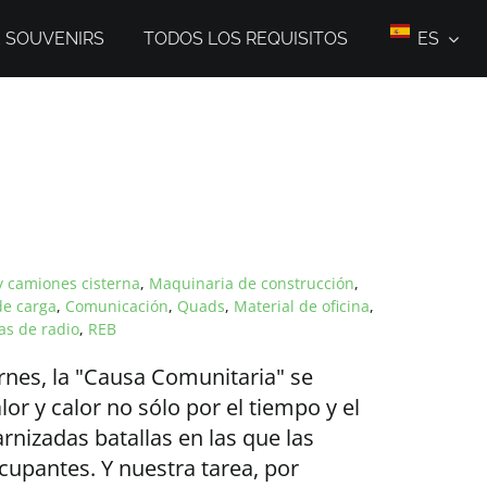
E SOUVENIRS
TODOS LOS REQUISITOS
ES
y camiones cisterna
,
Maquinaria de construcción
,
de carga
,
Comunicación
,
Quads
,
Material de oficina
,
as de radio
,
REB
rnes, la "Causa Comunitaria" se
or y calor no sólo por el tiempo y el
rnizadas batallas en las que las
upantes. Y nuestra tarea, por