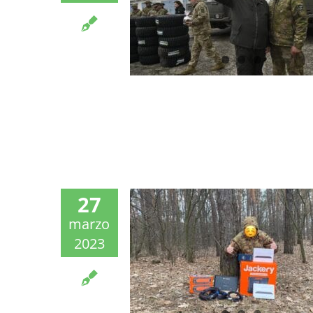
27
marzo
2023