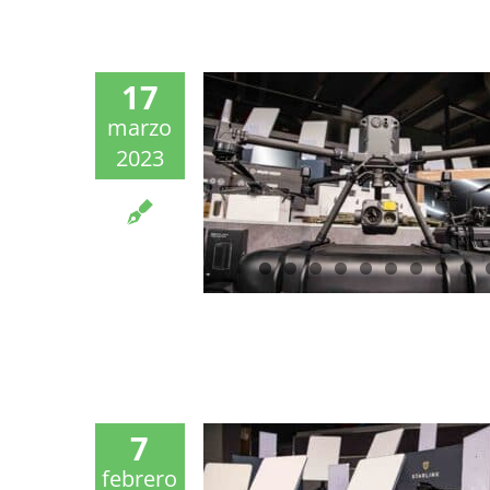
17
marzo
2023
7
febrero