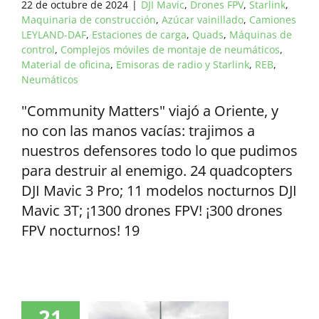
22 de octubre de 2024
|
DJI Mavic
,
Drones FPV
,
Starlink
,
Maquinaria de construcción
,
Azúcar vainillado
,
Camiones
LEYLAND-DAF
,
Estaciones de carga
,
Quads
,
Máquinas de
control
,
Complejos móviles de montaje de neumáticos
,
Material de oficina
,
Emisoras de radio y Starlink
,
REB
,
Neumáticos
"Community Matters" viajó a Oriente, y
no con las manos vacías: trajimos a
nuestros defensores todo lo que pudimos
para destruir al enemigo. 24 quadcopters
DJI Mavic 3 Pro; 11 modelos nocturnos DJI
Mavic 3T; ¡1300 drones FPV! ¡300 drones
FPV nocturnos! 19
21