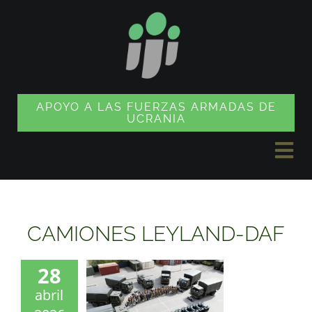
Ir
al
contenido
APOYO A LAS FUERZAS ARMADAS DE
UCRANIA
Alte
nav
NOTICIAS
CAMIONES LEYLAND-DAF
PROYECTOS
28
abril
TIENDA DE SOUVENIRS