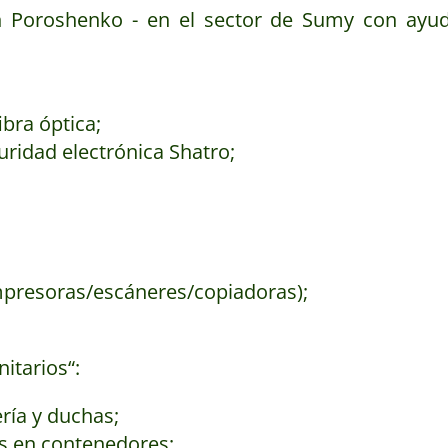
 Poroshenko - en el sector de Sumy con ayud
ibra óptica;
uridad electrónica Shatro;
impresoras/escáneres/copiadoras);
itarios“:
ría y duchas;
s en contenedores;