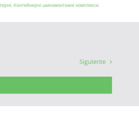
терні
,
Контейнерні шиномонтажні комплекси
,
Siguiente