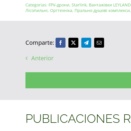
Categorías:
FPV-дрони
,
Starlink
,
Вантажівки LEYLAND
Лісопильні
,
Оргтехніка
,
Прально-душові комплекси
Comparte:
Anterior
PUBLICACIONES 