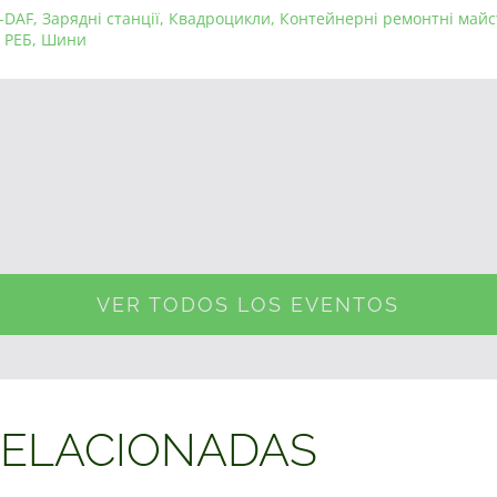
-DAF
,
Зарядні станції
,
Квадроцикли
,
Контейнерні ремонтні майс
,
РЕБ
,
Шини
VER TODOS LOS EVENTOS
RELACIONADAS