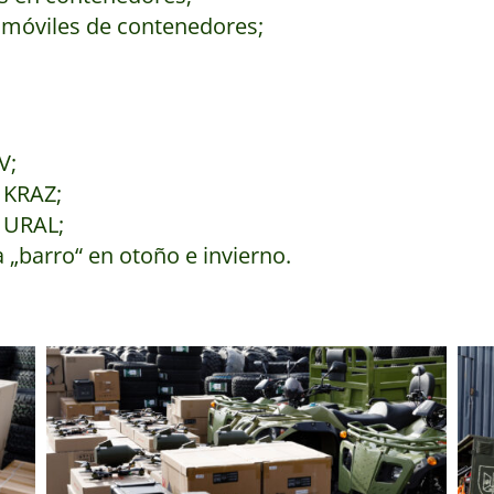
tomóviles de contenedores;
V;
 KRAZ;
 URAL;
 „barro“ en otoño e invierno.