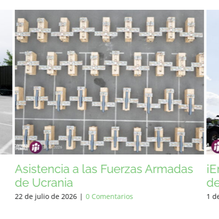
s
¡Entregamos excavadoras y sierras
Ay
de madera!
Uc
la
1 de agosto de 2026
|
0 Comentarios
25 