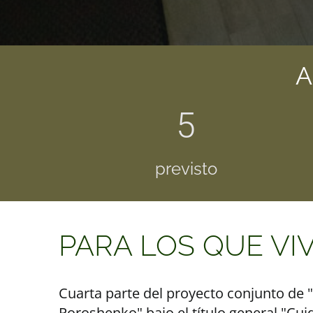
A
5
previsto
PARA LOS QUE VI
Cuarta parte del proyecto conjunto de 
Poroshenko" bajo el título general "Cui