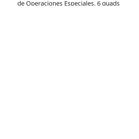
de Operaciones Especiales. 6 quads
para evacuación y transporte de
munición; 3 autobuses para
transporte de personal; un puesto
de mando móvil; un complejo de
lavandería y duchas; 246
neumáticos para camiones
HMMWV,
Cumplimos nuestras
promesas
12 de septiembre de 2024
Hace poco más de un
mes, anunciamos una
colecta de autobuses para las Fuerzas
Armadas ucranianas - y hoy