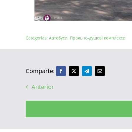
Categorías:
Автобуси
,
Прально-душові комплекси
Comparte:
Anterior