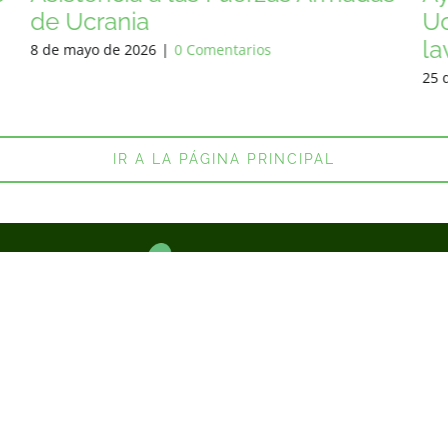
Ucrania: instalaciones de
de
lavandería y duchas
30 
25 de julio de 2026
|
0 Comentarios
IR A LA PÁGINA PRINCIPAL
d apoya - ¡nosotros lo hac