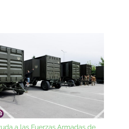
istencia a las Fuerzas Armadas
Asisten