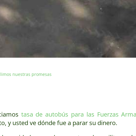
limos nuestras promesas
nciamos
tasa de autobús para las Fuerzas Arm
o, y usted ve dónde fue a parar su dinero.