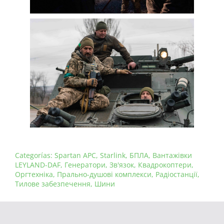
Categorías:
Spartan APC
,
Starlink
,
БПЛА
,
Вантажівки
LEYLAND-DAF
,
Генератори
,
Зв'язок
,
Квадрокоптери
,
Оргтехніка
,
Прально-душові комплекси
,
Радіостанції
,
Тилове забезпечення
,
Шини