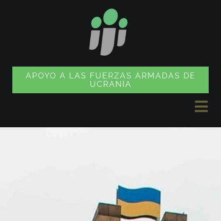
Ir
al
contenido
APOYO A LAS FUERZAS ARMADAS DE
UCRANIA
Alte
nav
NOTICIAS
PROYECTOS
TIENDA DE SOUVENIRS