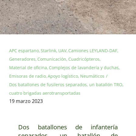
APC espartano
Starlink
UAV
Camiones LEYLAND-DAF
Generadores
Comunicación
Cuadricópteros
Material de oficina
Complejos de lavandería y duchas
Emisoras de radio
Apoyo logístico
Neumáticos
Dos batallones de fusileros separados, un batallón TRO,
cuatro brigadas aerotransportadas
19 marzo 2023
Dos batallones de infantería
separados, un batallón de