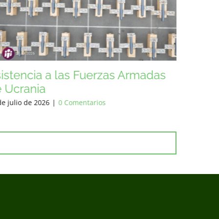
istencia a las Fuerzas Armadas
Ayuda 
 Ucrania
Ucrania
de junio de 2026
|
0 Comentarios
6 de junio 