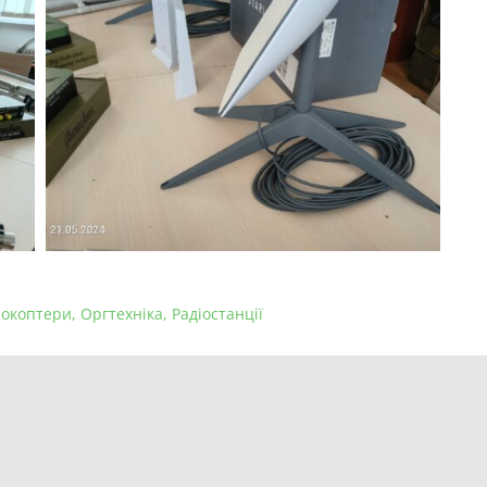
рокоптери
,
Оргтехніка
,
Радіостанції