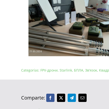
Categorías:
FPV-дрони
,
Starlink
,
БПЛА
,
Зв'язок
,
Квад
Comparte: