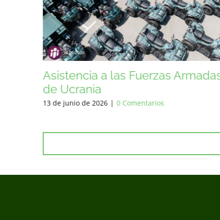
rmadas
Ayuda a las Fuerzas Armadas de
Ucrania… y helado :)
6 de junio de 2026
|
0 Comentarios