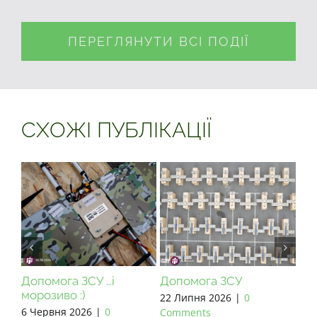
ПЕРЕГЛЯНУТИ ВСІ ПОДІЇ
СХОЖІ ПУБЛІКАЦІЇ
Допомога ЗСУ …і
Допомога ЗСУ
Допомо
морозиво :)
22 Липня 2026
|
0
13 Червн
6 Червня 2026
|
0
Comments
Commen