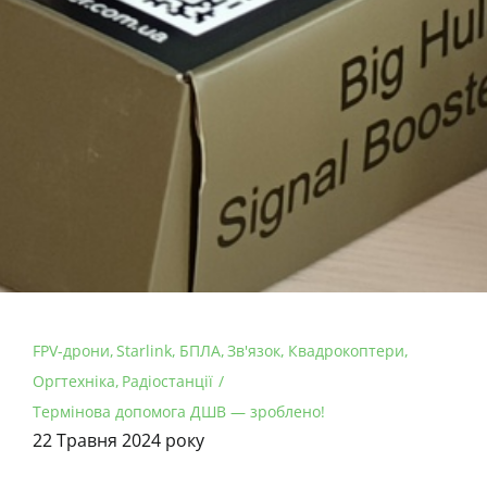
FPV-дрони
Starlink
БПЛА
Зв'язок
Квадрокоптери
Оргтехніка
Радіостанції
Термінова допомога ДШВ — зроблено!
22 Травня 2024 року