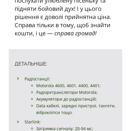
послухати улюблену пісеньку та
підняти бойовий дух! І у цього
рішення є доволі прийнятна ціна.
Справа тільки в тому, щоб знайти
кошти, і це —
справа громад!
ДЕТАЛЬНІШЕ:
Радіостанції:
Motorola 4600, 4601, 4400, 4401;
Радіоретранслятори Motorola;
Акумулятори до радіостанцій;
Data кабелі, зарядні пристрої, тангети,
віброкліпси тощо.
Starlink:
Затримка сигналу: 20-94 мс;