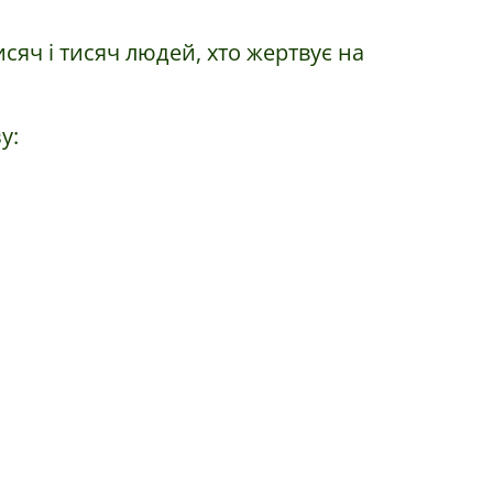
сяч і тисяч людей, хто жертвує на
у: