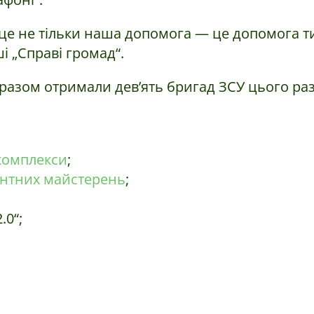
це не тільки наша допомога — це допомога ти
ші „Справі громад“.
х разом отримали дев’ять бригад ЗСУ цього раз
комплекси
;
нтних майстерень
;
.0“;