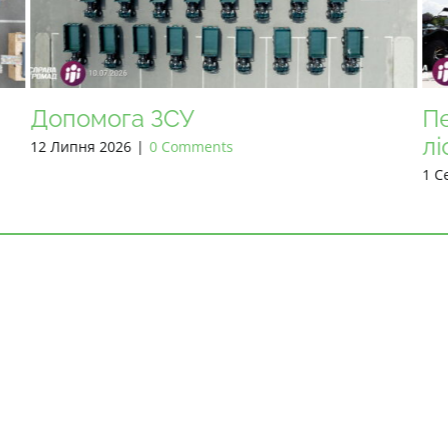
Передаємо екскаватори та
Д
лісопилки!
22 
1 Серпня 2026
|
0 Comments
НА ГОЛОВНУ