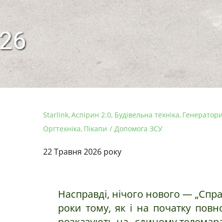
Starlink
Аспірин 2.0
Будівельна техніка
Генератор
Оргтехніка
Пікапи
Допомога ЗСУ
22 Травня 2026 року
Насправді, нічого нового — „Спра
роки тому, як і на початку пов
розказують на „єдиному телемара