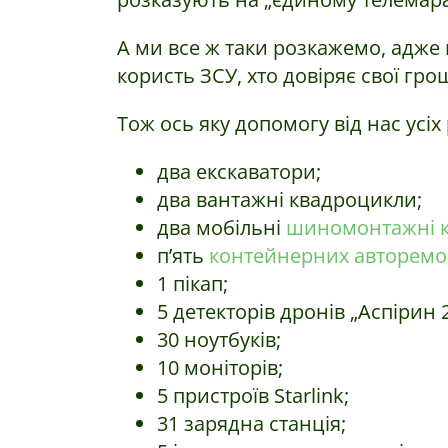
А ми все ж таки розкажемо, адже 
користь ЗСУ, хто довіряє свої гро
Тож ось яку допомогу від нас усі
два екскаватори;
два вантажні квадроцикли;
два мобільні
шиномонтажні 
п’ять
контейнерних авторемо
1 пікап;
5 детекторів дронів „Аспірин 2
30 ноутбуків;
10 моніторів;
5 пристроїв Starlink;
31 зарядна станція;