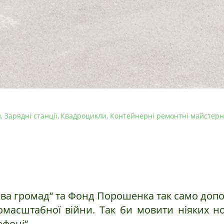
и
Зарядні станції
Квадроцикли
Контейнерні ремонтні майстерн
ва громад“ та Фонд Порошенка так само допомаг
номасштабної війни. Так би мовити ніяких 
фоні“.