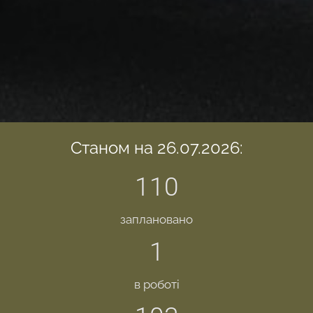
Станом на 26.07.2026:
110
заплановано
1
в роботі