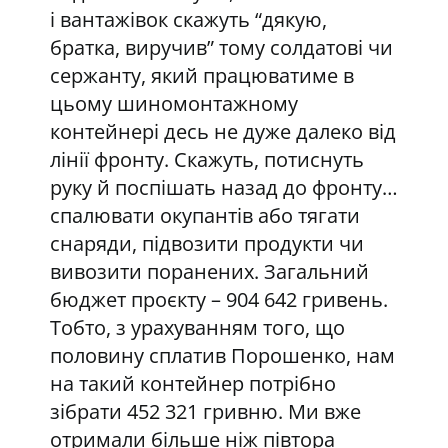
і вантажівок скажуть “дякую,
братка, виручив” тому солдатові чи
сержанту, який працюватиме в
цьому шиномонтажному
контейнері десь не дуже далеко від
лінії фронту. Скажуть, потиснуть
руку й поспішать назад до фронту…
спалювати окупантів або тягати
снаряди, підвозити продукти чи
вивозити поранених. Загальний
бюджет проєкту – 904 642 гривень.
Тобто, з урахуванням того, що
половину сплатив Порошенко, нам
на такий контейнер потрібно
зібрати 452 321 гривню. Ми вже
отримали більше ніж півтора