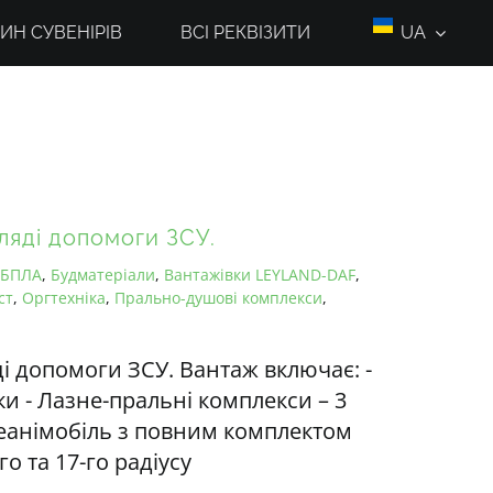
ИН СУВЕНІРІВ
ВСІ РЕКВІЗИТИ
UA
ляді допомоги ЗСУ.
БПЛА
,
Будматеріали
,
Вантажівки LEYLAND-DAF
,
ст
,
Оргтехніка
,
Прально-душові комплекси
,
ді допомоги ЗСУ. Вантаж включає: -
ки - Лазне-пральні комплекси – 3
Реанімобіль з повним комплектом
о та 17-го радіусу