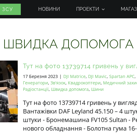
НОВИНИ
ПРОЕКТИ
МАГАЗ
 ЗСУ
ШВИДКА ДОПОМОГА
Тут на фото 13739714 гривень у виг
17 Березня 2023
|
DJI Matrice
,
DJI Mavic
,
Spartan APC
,
Генератори
,
Зв'язок
,
Квадрокоптери
,
Медичний захи
Радіостанції
,
Швидка допомога
,
Шини
Тут на фото 13739714 гривень у вигля
Вантажівки DAF Leyland 45.150 – 4 шту
штуки - Бронемашина FV105 Sultan - 
нового обладнання - Болотна гума 16-г