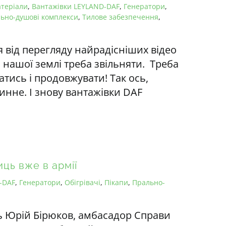
теріали
,
Вантажівки LEYLAND-DAF
,
Генератори
,
ьно-душові комплекси
,
Тилове забезпечення
,
я від перегляду найрадісніших відео
о нашої землі треба звільняти. Треба
атись і продовжувати! Так ось,
инне. І знову вантажівки DAF
ць вже в армії
-DAF
,
Генератори
,
Обігрівачі
,
Пікапи
,
Прально-
сь Юрій Бірюков, амбасадор Справи