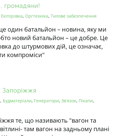
и, громадяни!
,
Екіпіровка
,
Оргтехніка
,
Тилове забезпечення
е один батальйон – новина, яку ми
Тобто новий батальйон – це добре. Це
овка до штурмових дій, це означає,
ати компроміси"
а Запоріжжя
т
,
Будматеріали
,
Генератори
,
Зв'язок
,
Пікапи
,
іжжя те, що називають "вагон та
вітлині- там вагон на задньому плані