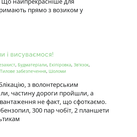
у. Що найпрекрасніше для
тримають прямо з возиком у
ли і висуваємося!
езахист
,
Будматеріали
,
Екіпіровка
,
Зв'язок
,
Тилове забезпечення
,
Шоломи
блікацію, з волонтерським
или, частину дороги пройшли, а
звантаження не факт, що сфоткаємо.
 бензопил, 300 пар чобіт, 2 планшети
льтикам