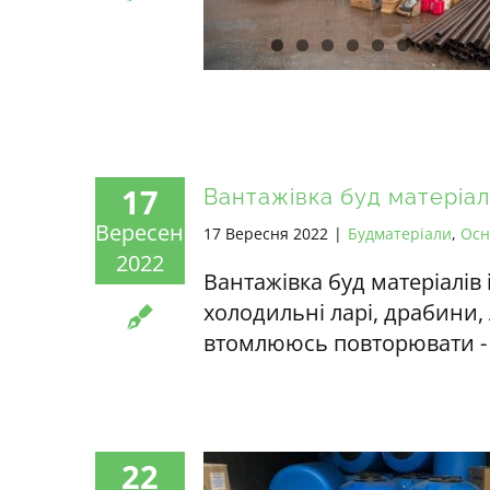
17
Вантажівка буд матеріалі
Вересень
17 Вересня 2022
|
Будматеріали
,
Ос
2022
Вантажівка буд матеріалів
холодильні ларі, драбини, 
втомлююсь повторювати - а
22