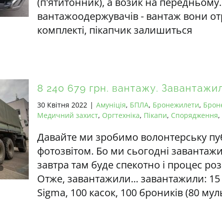
(п'ятитонник), а возик на передньом
вантажоодержувачів - вантаж вони о
комплекті, пікапчик залишиться
8 240 679 грн. вантажу. Завантажи
30 Квітня 2022
|
Амуніція
,
БПЛА
,
Бронежилети
,
Брон
Медичний захист
,
Оргтехніка
,
Пікапи
,
Спорядження
,
Давайте ми зробимо волонтерську пу
фотозвітом. Бо ми сьогодні завантаж
завтра там буде спекотно і процес ро
Отже, завантажили... завантажили: 15
Sigma, 100 касок, 100 броників (80 му