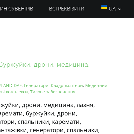
ИН СУВЕНІРІВ
ВСІ РЕКВІЗИТИ
UA
 буржуйки, дрони, медицина,
EYLAND-DAF
,
Генератори
,
Квадрокоптери
,
Медичний
ві комплекси
,
Тилове забезпечення
ржуйки, дрони, медицина, лазня,
аремати, буржуйки, дрони,
атори, спальники, каремати,
антажівки, генератори, спальники,