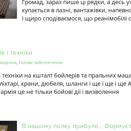
Громад, зараз пише ці рядки, а десь у
купається в лазні, вантажівки, напевн
І щиро сподіваємося, що реанімобілі с
в і техніки
нащення
,
Тилове забезпечення
 і техніки на кшталт бойлерів та пральних ма
ліхтарі, крани, дюбеля, шланги і ще і ще і ще
рмія це не тільки бойові дії і визволення
В нашому полку прибуло…. Формуєт