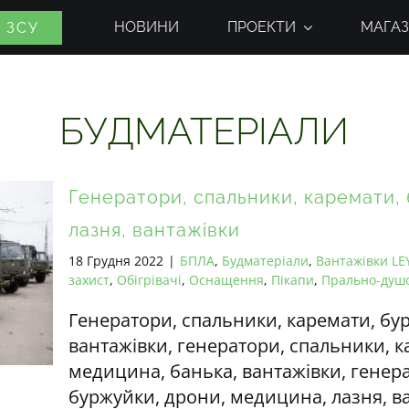
НОВИНИ
ПРОЕКТИ
МАГАЗ
 ЗСУ
БУДМАТЕРІАЛИ
Генератори, спальники, каремати,
лазня, вантажівки
18 Грудня 2022
|
БПЛА
,
Будматеріали
,
Вантажівки L
захист
,
Обігрівачі
,
Оснащення
,
Пікапи
,
Прально-душо
Генератори, спальники, каремати, бу
вантажівки, генератори, спальники, к
медицина, банька, вантажівки, генер
буржуйки, дрони, медицина, лазня, в