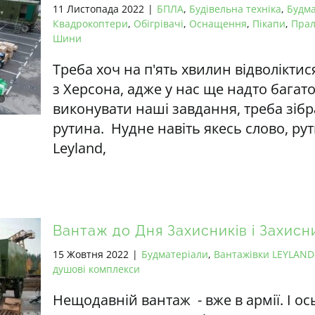
11 Листопада 2022
|
БПЛА
,
Будівельна техніка
,
Будма
Квадрокоптери
,
Обігрівачі
,
Оснащення
,
Пікапи
,
Прал
Шини
Треба хоч на п'ять хвилин відволіктис
з Херсона, адже у нас ще надто багат
виконувати наші завдання, треба зібр
рутина. Нудне навіть якесь слово, рут
Leyland,
Вантаж до Дня Захисників і Захисни
15 Жовтня 2022
|
Будматеріали
,
Вантажівки LEYLAND
душові комплекси
Нещодавній вантаж - вже в армії. І о