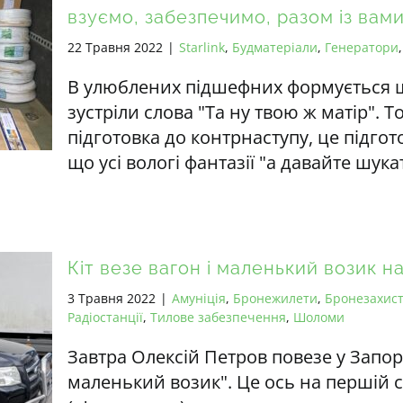
взуємо, забезпечимо, разом із вам
22 Травня 2022
|
Starlink
,
Будматеріали
,
Генератори
В улюблених підшефних формується щ
зустріли слова "Та ну твою ж матір". 
підготовка до контрнаступу, це підгот
що усі вологі фантазії "а давайте шук
Кіт везе вагон і маленький возик н
3 Травня 2022
|
Амуніція
,
Бронежилети
,
Бронезахис
Радіостанції
,
Тилове забезпечення
,
Шоломи
Завтра Олексій Петров повезе у Запор
маленький возик". Це ось на першій с