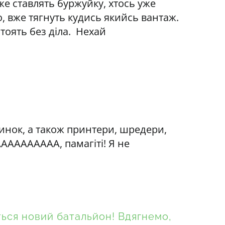
же ставлять буржуйку, хтось уже
о, вже тягнуть кудись якийсь вантаж.
тоять без діла. Нехай
шинок, а також принтери, шредери,
 АААААААААА, памагіті! Я не
ься новий батальйон! Вдягнемо,