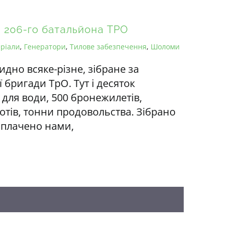
в 206-го батальйона ТРО
ріали
,
Генератори
,
Тилове забезпечення
,
Шоломи
идно всяке-різне, зібране за
ї бригади ТрО. Тут і десяток
 для води, 500 бронежилетів,
отів, тонни продовольства. Зібрано
оплачено нами,