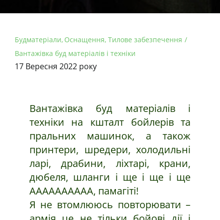
Будматеріали
Оснащення
Тилове забезпечення
Вантажівка буд матеріалів і техніки
17 Вересня 2022 року
Вантажівка буд матеріалів і
техніки на кшталт бойлерів та
пральних машинок, а також
принтери, шредери, холодильні
ларі, драбини, ліхтарі, крани,
дюбеля, шланги і ще і ще і ще
АААААААААА, памагіті!
Я не втомлююсь повторювати –
армія це не тільки бойові дії і