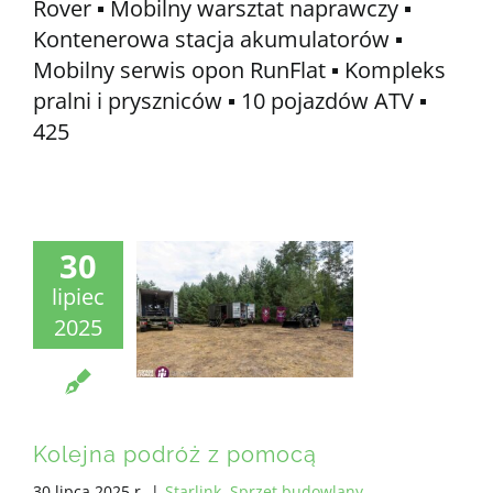
Rover ▪️ Mobilny warsztat naprawczy ▪️
Kontenerowa stacja akumulatorów ▪️
Mobilny serwis opon RunFlat ▪️ Kompleks
pralni i pryszniców ▪️ 10 pojazdów ATV ▪️
425
30
lipiec
2025
Kolejna podróż z pomocą
30 lipca 2025 r.
|
Starlink
,
Sprzęt budowlany
,