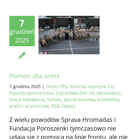
7
grudzień
2025
Pomoc dla armii
7 grudnia 2025
|
Drony FPV
,
Starlink
,
Aspiryna 2.0
,
Pojazdy opancerzone
,
Ciężarówki DAF YA
,
Generatory
,
Stacje ładowania
,
Tartaki
,
Sprzęt biurowy
,
Kompleksy
pralni i pryszniców
,
REB
,
Opony
Z wielu powodów Sprava Hromadas i
Fundacja Poroszenki tymczasowo nie
udają się z pomocą na linię frontu, ale nie