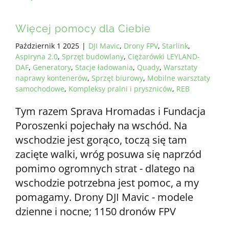
Więcej pomocy dla Ciebie
Październik 1 2025
|
DJI Mavic
,
Drony FPV
,
Starlink
,
Aspiryna 2.0
,
Sprzęt budowlany
,
Ciężarówki LEYLAND-
DAF
,
Generatory
,
Stacje ładowania
,
Quady
,
Warsztaty
naprawy kontenerów
,
Sprzęt biurowy
,
Mobilne warsztaty
samochodowe
,
Kompleksy pralni i pryszniców
,
REB
Tym razem Sprava Hromadas i Fundacja
Poroszenki pojechały na wschód. Na
wschodzie jest gorąco, toczą się tam
zacięte walki, wróg posuwa się naprzód
pomimo ogromnych strat - dlatego na
wschodzie potrzebna jest pomoc, a my
pomagamy. Drony DJI Mavic - modele
dzienne i nocne; 1150 dronów FPV