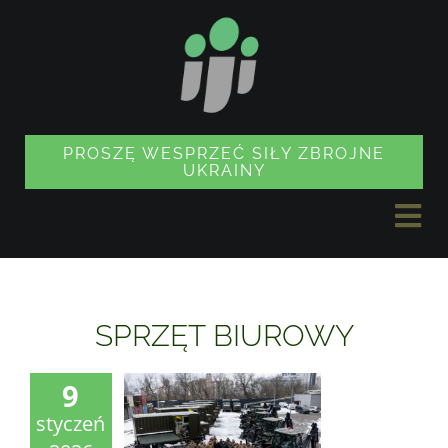
Przejdź
do
treści
PROSZĘ WESPRZEĆ SIŁY ZBROJNE
UKRAINY
Prz
naw
AKTUALNOŚCI
SPRZĘT BIUROWY
PROJEKTY
9
styczeń
SKLEP Z PAMIĄTKAMI