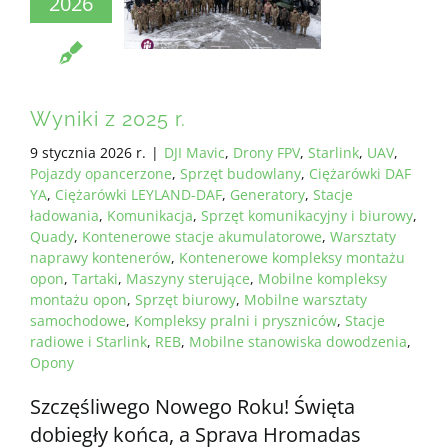
2026
WSZYSTKIE WYMAGANIA
PL
Wyniki z 2025 r.
9 stycznia 2026 r.
|
DJI Mavic
,
Drony FPV
,
Starlink
,
UAV
,
Pojazdy opancerzone
,
Sprzęt budowlany
,
Ciężarówki DAF
YA
,
Ciężarówki LEYLAND-DAF
,
Generatory
,
Stacje
ładowania
,
Komunikacja
,
Sprzęt komunikacyjny i biurowy
,
Quady
,
Kontenerowe stacje akumulatorowe
,
Warsztaty
naprawy kontenerów
,
Kontenerowe kompleksy montażu
opon
,
Tartaki
,
Maszyny sterujące
,
Mobilne kompleksy
montażu opon
,
Sprzęt biurowy
,
Mobilne warsztaty
samochodowe
,
Kompleksy pralni i pryszniców
,
Stacje
radiowe i Starlink
,
REB
,
Mobilne stanowiska dowodzenia
,
Opony
Szczęśliwego Nowego Roku! Święta
dobiegły końca, a Sprava Hromadas