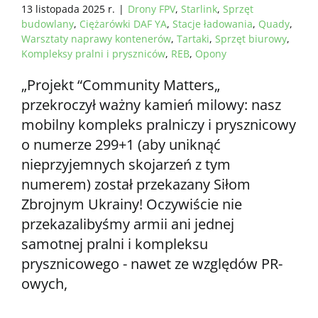
13 listopada 2025 r.
|
Drony FPV
,
Starlink
,
Sprzęt
budowlany
,
Ciężarówki DAF YA
,
Stacje ładowania
,
Quady
,
Warsztaty naprawy kontenerów
,
Tartaki
,
Sprzęt biurowy
,
Kompleksy pralni i pryszniców
,
REB
,
Opony
„Projekt “Community Matters„
przekroczył ważny kamień milowy: nasz
mobilny kompleks pralniczy i prysznicowy
o numerze 299+1 (aby uniknąć
nieprzyjemnych skojarzeń z tym
numerem) został przekazany Siłom
Zbrojnym Ukrainy! Oczywiście nie
przekazalibyśmy armii ani jednej
samotnej pralni i kompleksu
prysznicowego - nawet ze względów PR-
owych,