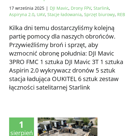
17 września 2025
|
DJI Mavic
,
Drony FPV
,
Starlink
,
Aspiryna 2.0
,
UAV
,
Stacje ładowania
,
Sprzęt biurowy
,
REB
Kilka dni temu dostarczyliśmy kolejną
partię pomocy dla naszych obrońców.
Przywieźliśmy broń i sprzęt, aby
wzmocnić obronę południa: DJI Mavic
3PRO FMC 1 sztuka DJI Mavic 3T 1 sztuka
Aspirin 2.0 wykrywacz dronów 5 sztuk
stacja ładująca OUKITEL 6 sztuk zestaw
łączności satelitarnej Starlink
1
sierpień