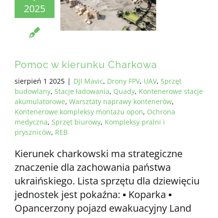
2025
Pomoc w kierunku Charkowa
sierpień 1 2025
|
DJI Mavic
,
Drony FPV
,
UAV
,
Sprzęt
budowlany
,
Stacje ładowania
,
Quady
,
Kontenerowe stacje
akumulatorowe
,
Warsztaty naprawy kontenerów
,
Kontenerowe kompleksy montażu opon
,
Ochrona
medyczna
,
Sprzęt biurowy
,
Kompleksy pralni i
pryszniców
,
REB
Kierunek charkowski ma strategiczne
znaczenie dla zachowania państwa
ukraińskiego. Lista sprzętu dla dziewięciu
jednostek jest pokaźna: ▪️ Koparka ▪️
Opancerzony pojazd ewakuacyjny Land