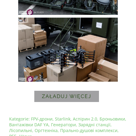
ZAŁADUJ WIĘCEJ
Kategorie:
FPV-дрони
,
Starlink
,
Аспірин 2.0
,
Броньовики
,
Вантажівки DAF YA
,
Генератори
,
Зарядні станції
,
Лісопильні
,
Оргтехніка
,
Прально-душові комплекси
,