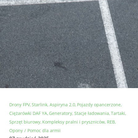
Drony FPV
Starlink
Aspiryna 2.0
Pojazdy opancerzone
Ciężarówki DAF YA
Generatory
Stacje ładowania
Tartaki
Sprzęt biurowy
Kompleksy pralni i pryszniców
REB
Opony
Pomoc dla armii