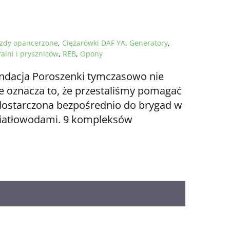
azdy opancerzone
,
Ciężarówki DAF YA
,
Generatory
,
alni i pryszniców
,
REB
,
Opony
ndacja Poroszenki tymczasowo nie
nie oznacza to, że przestaliśmy pomagać
 dostarczona bezpośrednio do brygad w
światłowodami. 9 kompleksów