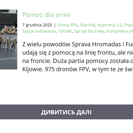
Pomoc dla armii
7 grudnia 2025
|
Drony FPV
,
Starlink
,
Aspiryna 2.0
,
Poj
Stacje ładowania
,
Tartaki
,
Sprzęt biurowy
,
Kompleksy pr
Z wielu powodów Sprava Hromadas i Fu
udają się z pomocą na linię frontu, ale 
na froncie. Duża partia pomocy została
Kijowie. 975 dronów FPV, w tym te ze 
ZAŁADUJ WIĘCEJ POSTÓW