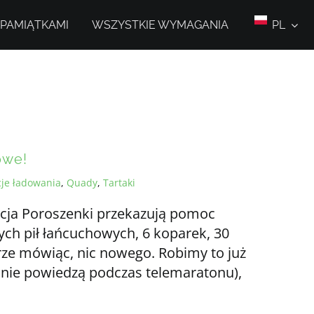
 PAMIĄTKAMI
WSZYSTKIE WYMAGANIA
PL
owe!
cje ładowania
,
Quady
,
Tartaki
cja Poroszenki przekazują pomoc
ch pił łańcuchowych, 6 koparek, 30
erze mówiąc, nic nowego. Robimy to już
m nie powiedzą podczas telemaratonu),