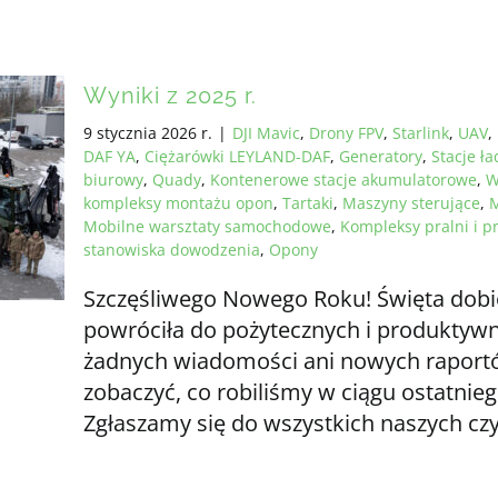
Wyniki z 2025 r.
9 stycznia 2026 r.
|
DJI Mavic
,
Drony FPV
,
Starlink
,
UAV
,
DAF YA
,
Ciężarówki LEYLAND-DAF
,
Generatory
,
Stacje ł
biurowy
,
Quady
,
Kontenerowe stacje akumulatorowe
,
W
kompleksy montażu opon
,
Tartaki
,
Maszyny sterujące
,
M
Mobilne warsztaty samochodowe
,
Kompleksy pralni i p
stanowiska dowodzenia
,
Opony
Szczęśliwego Nowego Roku! Święta dobi
powróciła do pożytecznych i produktywny
żadnych wiadomości ani nowych raportów
zobaczyć, co robiliśmy w ciągu ostatnieg
Zgłaszamy się do wszystkich naszych cz