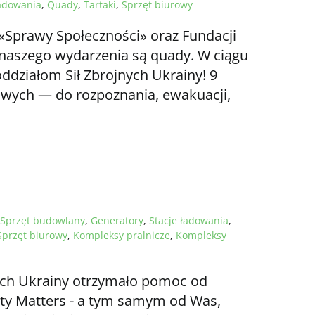
ładowania
,
Quady
,
Tartaki
,
Sprzęt biurowy
«Sprawy Społeczności» oraz Fundacji
naszego wydarzenia są quady. W ciągu
działom Sił Zbrojnych Ukrainy! 9
wych — do rozpoznania, ewakuacji,
Sprzęt budowlany
,
Generatory
,
Stacje ładowania
,
Sprzęt biurowy
,
Kompleksy pralnicze
,
Kompleksy
nych Ukrainy otrzymało pomoc od
ty Matters - a tym samym od Was,