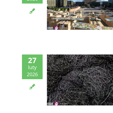
27
luty
2026