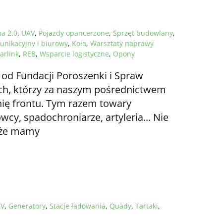
na 2.0
,
UAV
,
Pojazdy opancerzone
,
Sprzęt budowlany
,
unikacyjny i biurowy
,
Koła
,
Warsztaty naprawy
arlink
,
REB
,
Wsparcie logistyczne
,
Opony
 od Fundacji Poroszenki i Spraw
ch, którzy za naszym pośrednictwem
linię frontu. Tym razem towary
cy, spadochroniarze, artyleria... Nie
 że mamy
V
,
Generatory
,
Stacje ładowania
,
Quady
,
Tartaki
,