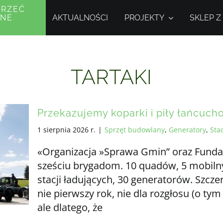
PRZEĆ
AKTUALNOŚCI
PROJEKTY
SKLEP Z
JNE
Y
TARTAKI
Przekazujemy koparki i piły łańcuch
1 sierpnia 2026 r.
|
Sprzęt budowlany
,
Generatory
,
Sta
«Organizacja »Sprawa Gmin” oraz Funda
sześciu brygadom. 10 quadów, 5 mobilny
stacji ładujących, 30 generatorów. Szcz
nie pierwszy rok, nie dla rozgłosu (o ty
ale dlatego, że