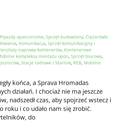
Pojazdy opancerzone
,
Sprzęt budowlany
,
Ciężarówki
adowania
,
Komunikacja
,
Sprzęt komunikacyjny i
arsztaty naprawy kontenerów
,
Kontenerowe
obilne kompleksy montażu opon
,
Sprzęt biurowy
,
ryszniców
,
Stacje radiowe i Starlink
,
REB
,
Mobilne
egły końca, a Sprava Hromadas
ch działań. I chociaż nie ma jeszcze
, nadszedł czas, aby spojrzeć wstecz i
o roku i co udało nam się zrobić.
ytelników, do