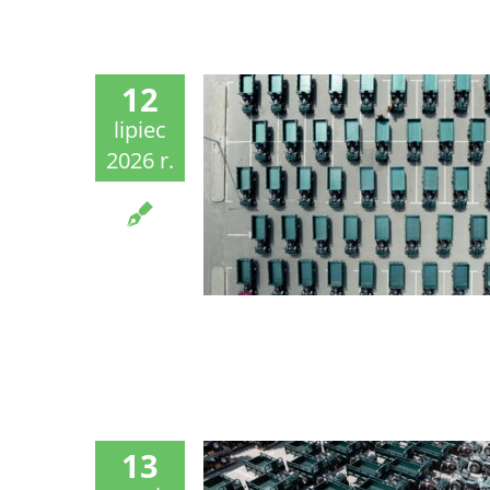
12
lipiec
2026 r.
13