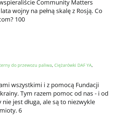
 wspieraliście Community Matters
ata wojny na pełną skalę z Rosją. Co
com? 100
terny do przewozu paliwa
,
Ciężarówki DAF YA
,
mi wszystkimi i z pomocą Fundacji
Ukrainy. Tym razem pomoc od nas - i od
nie jest długa, ale są to niezwykle
mioty. 6