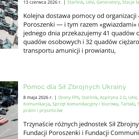
13 czerwca 2026 r.
|
Starlink
,
UAV
,
Generatory
,
Stacje 
Kolejna dostawa pomocy od organizacji 
Poroszenki — i tym razem «gwiazdami» 
jednego dnia przekazujemy 41 quadów od
quadów osobowych i 32 quadów ciężaro
transportu amunicji i prowiantu,
Pomoc dla Sił Zbrojnych Ukrainy
8 maja 2026 r.
|
Drony FPV
,
Starlink
,
Aspiryna 2.0
,
UAV
,
Komunikacja
,
Sprzęt komunikacyjny i biurowy
,
Tartaki
,
pralni i pryszniców
Trzynaście różnych jednostek Sił Zbroj
Fundacji Poroszenki i Fundacji Communi