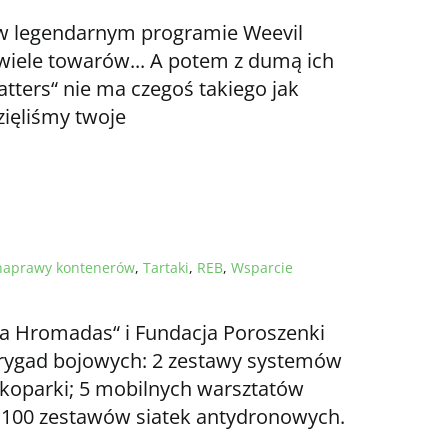
 w legendarnym programie Weevil
, wiele towarów... A potem z dumą ich
ters“ nie ma czegoś takiego jak
zięliśmy twoje
naprawy kontenerów
,
Tartaki
,
REB
,
Wsparcie
a Hromadas“ i Fundacja Poroszenki
brygad bojowych: 2 zestawy systemów
2 koparki; 5 mobilnych warsztatów
; 100 zestawów siatek antydronowych.