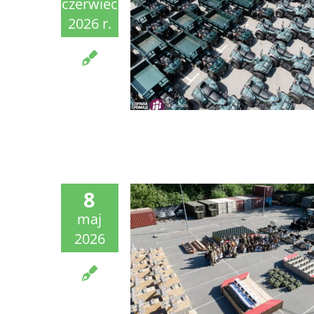
czerwiec
2026 r.
8
maj
2026