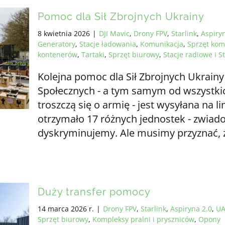
Pomoc dla Sił Zbrojnych Ukrainy
8 kwietnia 2026
|
DJI Mavic
,
Drony FPV
,
Starlink
,
Aspiry
Generatory
,
Stacje ładowania
,
Komunikacja
,
Sprzęt kom
kontenerów
,
Tartaki
,
Sprzęt biurowy
,
Stacje radiowe i St
Kolejna pomoc dla Sił Zbrojnych Ukrainy
Społecznych - a tym samym od wszystki
troszczą się o armię - jest wysyłana na 
otrzymało 17 różnych jednostek - zwiadow
dyskryminujemy. Ale musimy przyznać,
Duży transfer pomocy
14 marca 2026 r.
|
Drony FPV
,
Starlink
,
Aspiryna 2.0
,
UA
Sprzęt biurowy
,
Kompleksy pralni i pryszniców
,
Opony