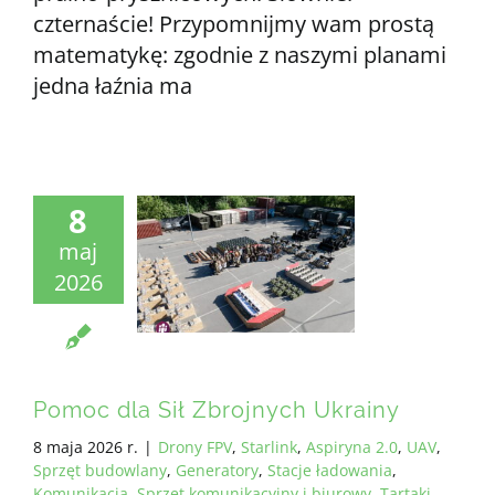
czternaście! Przypomnijmy wam prostą
matematykę: zgodnie z naszymi planami
jedna łaźnia ma
8
maj
2026
Pomoc dla Sił Zbrojnych Ukrainy
8 maja 2026 r.
|
Drony FPV
,
Starlink
,
Aspiryna 2.0
,
UAV
,
Sprzęt budowlany
,
Generatory
,
Stacje ładowania
,
Komunikacja
,
Sprzęt komunikacyjny i biurowy
,
Tartaki
,