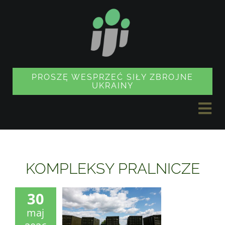
Przejdź
do
treści
PROSZĘ WESPRZEĆ SIŁY ZBROJNE
UKRAINY
Prz
naw
AKTUALNOŚCI
KOMPLEKSY PRALNICZE
PROJEKTY
30
maj
SKLEP Z PAMIĄTKAMI