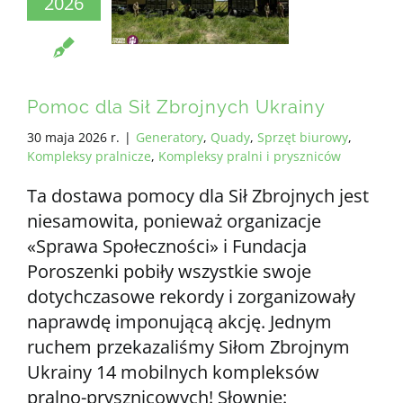
2026
WSZYSTKIE WYMAGANIA
PL
Pomoc dla Sił Zbrojnych Ukrainy
30 maja 2026 r.
|
Generatory
,
Quady
,
Sprzęt biurowy
,
Kompleksy pralnicze
,
Kompleksy pralni i pryszniców
Ta dostawa pomocy dla Sił Zbrojnych jest
niesamowita, ponieważ organizacje
«Sprawa Społeczności» i Fundacja
Poroszenki pobiły wszystkie swoje
dotychczasowe rekordy i zorganizowały
naprawdę imponującą akcję. Jednym
ruchem przekazaliśmy Siłom Zbrojnym
Ukrainy 14 mobilnych kompleksów
pralno-prysznicowych! Słownie: