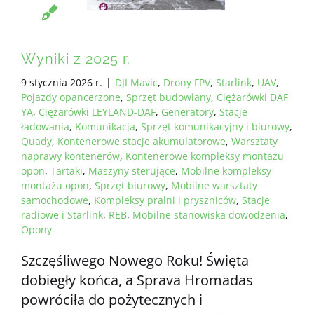
Wyniki z 2025 r.
9 stycznia 2026 r.
|
DJI Mavic
,
Drony FPV
,
Starlink
,
UAV
,
Pojazdy opancerzone
,
Sprzęt budowlany
,
Ciężarówki DAF
YA
,
Ciężarówki LEYLAND-DAF
,
Generatory
,
Stacje
ładowania
,
Komunikacja
,
Sprzęt komunikacyjny i biurowy
,
Quady
,
Kontenerowe stacje akumulatorowe
,
Warsztaty
naprawy kontenerów
,
Kontenerowe kompleksy montażu
opon
,
Tartaki
,
Maszyny sterujące
,
Mobilne kompleksy
montażu opon
,
Sprzęt biurowy
,
Mobilne warsztaty
samochodowe
,
Kompleksy pralni i pryszniców
,
Stacje
radiowe i Starlink
,
REB
,
Mobilne stanowiska dowodzenia
,
Opony
Szczęśliwego Nowego Roku! Święta
dobiegły końca, a Sprava Hromadas
powróciła do pożytecznych i