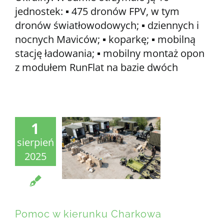
jednostek: ▪️ 475 dronów FPV, w tym
dronów światłowodowych; ▪️ dziennych i
nocnych Maviców; ▪️ koparkę; ▪️ mobilną
stację ładowania; ▪️ mobilny montaż opon
z modułem RunFlat na bazie dwóch
1
sierpień
2025
Pomoc w kierunku Charkowa