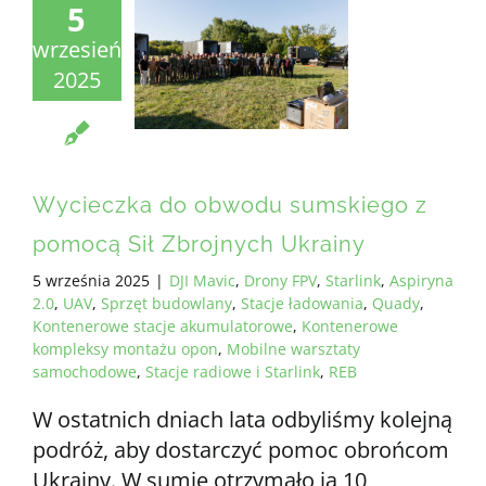
5
wrzesień
2025
Wycieczka do obwodu sumskiego z
pomocą Sił Zbrojnych Ukrainy
5 września 2025
|
DJI Mavic
,
Drony FPV
,
Starlink
,
Aspiryna
2.0
,
UAV
,
Sprzęt budowlany
,
Stacje ładowania
,
Quady
,
Kontenerowe stacje akumulatorowe
,
Kontenerowe
kompleksy montażu opon
,
Mobilne warsztaty
samochodowe
,
Stacje radiowe i Starlink
,
REB
W ostatnich dniach lata odbyliśmy kolejną
podróż, aby dostarczyć pomoc obrońcom
Ukrainy. W sumie otrzymało ją 10