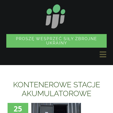
Przejdź
do
treści
PROSZĘ WESPRZEĆ SIŁY ZBROJNE
UKRAINY
Prz
naw
AKTUALNOŚCI
KONTENEROWE STACJE
PROJEKTY
AKUMULATOROWE
25
SKLEP Z PAMIĄTKAMI