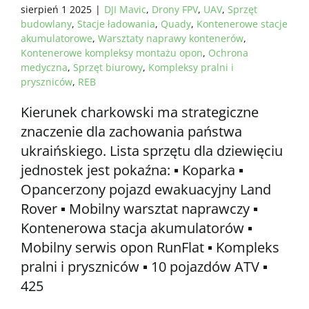
sierpień 1 2025
|
DJI Mavic
,
Drony FPV
,
UAV
,
Sprzęt
budowlany
,
Stacje ładowania
,
Quady
,
Kontenerowe stacje
akumulatorowe
,
Warsztaty naprawy kontenerów
,
Kontenerowe kompleksy montażu opon
,
Ochrona
medyczna
,
Sprzęt biurowy
,
Kompleksy pralni i
pryszniców
,
REB
Kierunek charkowski ma strategiczne
znaczenie dla zachowania państwa
ukraińskiego. Lista sprzętu dla dziewięciu
jednostek jest pokaźna: ▪️ Koparka ▪️
Opancerzony pojazd ewakuacyjny Land
Rover ▪️ Mobilny warsztat naprawczy ▪️
Kontenerowa stacja akumulatorów ▪️
Mobilny serwis opon RunFlat ▪️ Kompleks
pralni i pryszniców ▪️ 10 pojazdów ATV ▪️
425