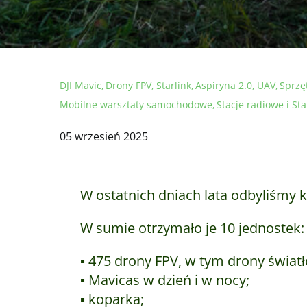
DJI Mavic
Drony FPV
Starlink
Aspiryna 2.0
UAV
Sprzę
Mobilne warsztaty samochodowe
Stacje radiowe i Sta
05 wrzesień 2025
W ostatnich dniach lata odbyliśmy
W sumie otrzymało je 10 jednostek:
▪️ 475 drony FPV, w tym drony świa
▪️ Mavicas w dzień i w nocy;
▪️ koparka;