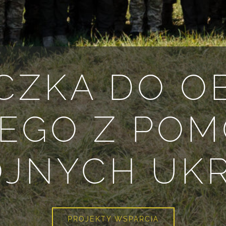
CZKA DO 
EGO Z POM
JNYCH UK
PROJEKTY WSPARCIA