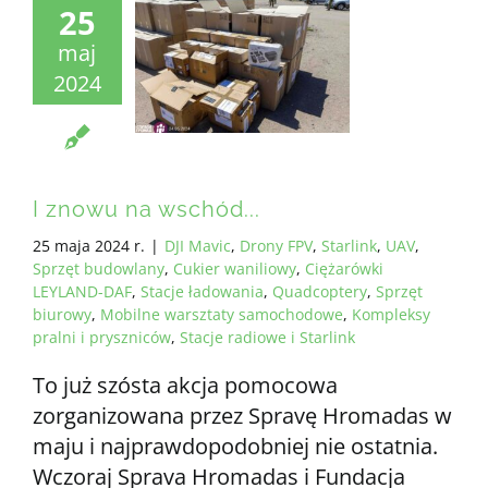
25
maj
2024
I znowu na wschód...
25 maja 2024 r.
|
DJI Mavic
,
Drony FPV
,
Starlink
,
UAV
,
Sprzęt budowlany
,
Cukier waniliowy
,
Ciężarówki
LEYLAND-DAF
,
Stacje ładowania
,
Quadcoptery
,
Sprzęt
biurowy
,
Mobilne warsztaty samochodowe
,
Kompleksy
pralni i pryszniców
,
Stacje radiowe i Starlink
To już szósta akcja pomocowa
zorganizowana przez Spravę Hromadas w
maju i najprawdopodobniej nie ostatnia.
Wczoraj Sprava Hromadas i Fundacja