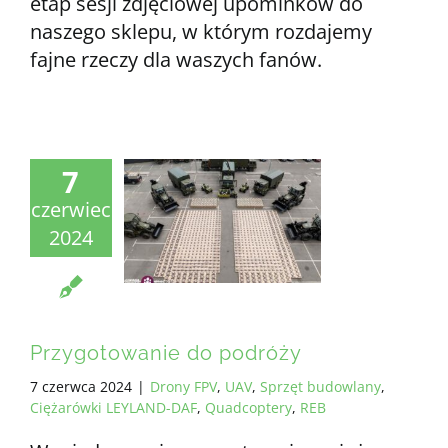
etap sesji zdjęciowej upominków do
naszego sklepu, w którym rozdajemy
fajne rzeczy dla waszych fanów.
7
czerwiec
2024
Przygotowanie do podróży
7 czerwca 2024
|
Drony FPV
,
UAV
,
Sprzęt budowlany
,
Ciężarówki LEYLAND-DAF
,
Quadcoptery
,
REB