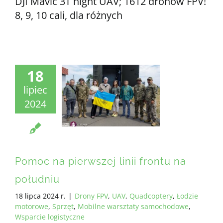
DJI Mavic 3T night UAV; 1612 dronów FPV!
8, 9, 10 cali, dla różnych
18
lipiec
2024
Pomoc na pierwszej linii frontu na
południu
18 lipca 2024 r.
|
Drony FPV
,
UAV
,
Quadcoptery
,
Łodzie
motorowe
,
Sprzęt
,
Mobilne warsztaty samochodowe
,
Wsparcie logistyczne