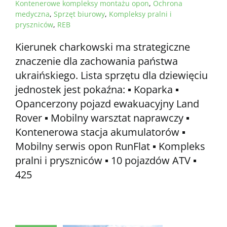
Kontenerowe kompleksy montażu opon
,
Ochrona
medyczna
,
Sprzęt biurowy
,
Kompleksy pralni i
pryszniców
,
REB
Kierunek charkowski ma strategiczne
znaczenie dla zachowania państwa
ukraińskiego. Lista sprzętu dla dziewięciu
jednostek jest pokaźna: ▪️ Koparka ▪️
Opancerzony pojazd ewakuacyjny Land
Rover ▪️ Mobilny warsztat naprawczy ▪️
Kontenerowa stacja akumulatorów ▪️
Mobilny serwis opon RunFlat ▪️ Kompleks
pralni i pryszniców ▪️ 10 pojazdów ATV ▪️
425