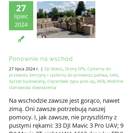
27
lipiec
2024
Ponownie na wschód
27 lipca 2024 r.
|
DJI Mavic
,
Drony FPV
,
Cysterny do
przewozu benzyny i cysterny do przewozu paliwa
,
UAV
,
Sprzęt budowlany
,
Ciężarówki typu pick-up
,
REB
,
Mobilne
stanowiska dowodzenia
Na wschodzie zawsze jest gorąco, nawet
zimą. Oni zawsze potrzebują naszej
pomocy. I, jak zawsze, nie przyszliśmy z
pustymi rękami: 33 DJI Mavic 3 Pro UAV; 9