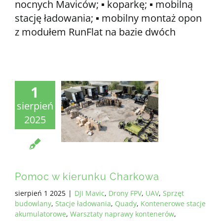
nocnych Maviców; ▪️ koparkę; ▪️ mobilną
stację ładowania; ▪️ mobilny montaż opon
z modułem RunFlat na bazie dwóch
1
sierpień
2025
Pomoc w kierunku Charkowa
sierpień 1 2025
|
DJI Mavic
,
Drony FPV
,
UAV
,
Sprzęt
budowlany
,
Stacje ładowania
,
Quady
,
Kontenerowe stacje
akumulatorowe
,
Warsztaty naprawy kontenerów
,