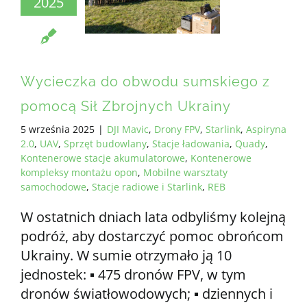
2025
WSZYSTKIE WYMAGANIA
PL
Wycieczka do obwodu sumskiego z
pomocą Sił Zbrojnych Ukrainy
5 września 2025
|
DJI Mavic
,
Drony FPV
,
Starlink
,
Aspiryna
2.0
,
UAV
,
Sprzęt budowlany
,
Stacje ładowania
,
Quady
,
Kontenerowe stacje akumulatorowe
,
Kontenerowe
kompleksy montażu opon
,
Mobilne warsztaty
samochodowe
,
Stacje radiowe i Starlink
,
REB
W ostatnich dniach lata odbyliśmy kolejną
podróż, aby dostarczyć pomoc obrońcom
Ukrainy. W sumie otrzymało ją 10
jednostek: ▪️ 475 dronów FPV, w tym
dronów światłowodowych; ▪️ dziennych i