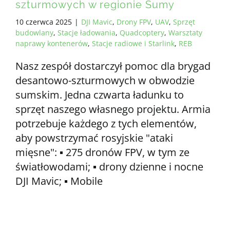
szturmowych w regionie Sumy
10 czerwca 2025
|
DJI Mavic
,
Drony FPV
,
UAV
,
Sprzęt
budowlany
,
Stacje ładowania
,
Quadcoptery
,
Warsztaty
naprawy kontenerów
,
Stacje radiowe i Starlink
,
REB
Nasz zespół dostarczył pomoc dla brygad
desantowo-szturmowych w obwodzie
sumskim. Jedna czwarta ładunku to
sprzęt naszego własnego projektu. Armia
potrzebuje każdego z tych elementów,
aby powstrzymać rosyjskie "ataki
mięsne": ▪️ 275 dronów FPV, w tym ze
światłowodami; ▪️ drony dzienne i nocne
DJI Mavic; ▪️ Mobile