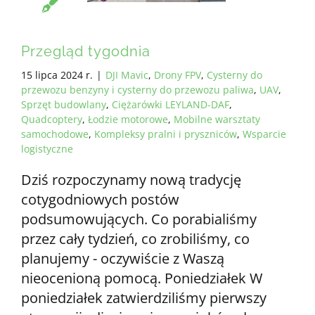
Przegląd tygodnia
15 lipca 2024 r.
|
DJI Mavic
,
Drony FPV
,
Cysterny do
przewozu benzyny i cysterny do przewozu paliwa
,
UAV
,
Sprzęt budowlany
,
Ciężarówki LEYLAND-DAF
,
Quadcoptery
,
Łodzie motorowe
,
Mobilne warsztaty
samochodowe
,
Kompleksy pralni i pryszniców
,
Wsparcie
logistyczne
Dziś rozpoczynamy nową tradycję
cotygodniowych postów
podsumowujących. Co porabialiśmy
przez cały tydzień, co zrobiliśmy, co
planujemy - oczywiście z Waszą
nieocenioną pomocą. Poniedziałek W
poniedziałek zatwierdziliśmy pierwszy