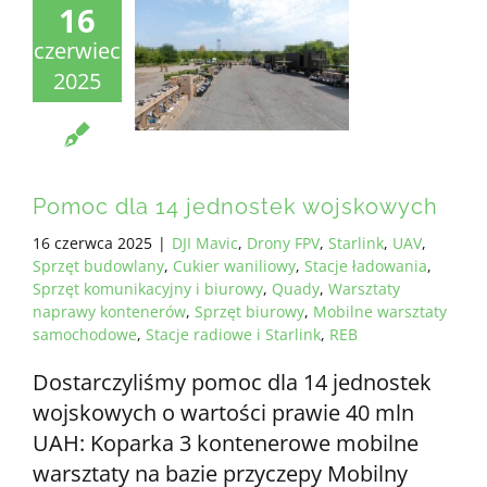
16
czerwiec
2025
Pomoc dla 14 jednostek wojskowych
16 czerwca 2025
|
DJI Mavic
,
Drony FPV
,
Starlink
,
UAV
,
Sprzęt budowlany
,
Cukier waniliowy
,
Stacje ładowania
,
Sprzęt komunikacyjny i biurowy
,
Quady
,
Warsztaty
naprawy kontenerów
,
Sprzęt biurowy
,
Mobilne warsztaty
samochodowe
,
Stacje radiowe i Starlink
,
REB
Dostarczyliśmy pomoc dla 14 jednostek
wojskowych o wartości prawie 40 mln
UAH: Koparka 3 kontenerowe mobilne
warsztaty na bazie przyczepy Mobilny