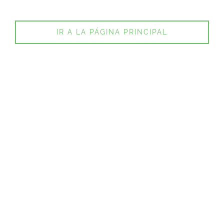
IR A LA PÁGINA PRINCIPAL
Usted apoya - ¡nosotros lo
hacemos!
COMPLEJO DE LAVANDERÍA Y DUCHAS