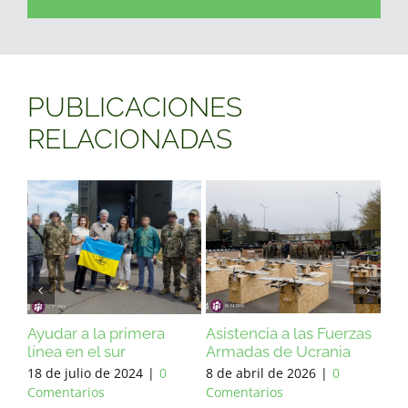
PUBLICACIONES
RELACIONADAS
zas
Ayuda a la primera línea
Ayudar a la primera
Asi
línea en el sur
Ar
27 de febrero de 2026
|
0
18 de julio de 2024
|
0
8 d
Comentarios
Comentarios
Com