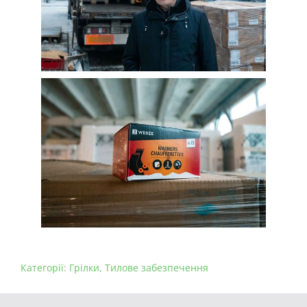
Категорії:
Грілки
,
Тилове забезпечення