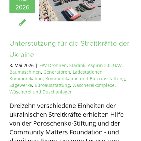
2026
Unterstützung für die Streitkräfte der
Ukraine
8. Mai 2026
|
FPV-Drohnen
,
Starlink
,
Aspirin 2.0
,
UAV
,
Baumaschinen
,
Generatoren
,
Ladestationen
,
Kommunikation
,
Kommunikation und Büroausstattung
,
Sägewerke
,
Büroausstattung
,
Wäschereikomplexe
,
Wäscherei und Duschanlagen
Dreizehn verschiedene Einheiten der
ukrainischen Streitkräfte erhielten Hilfe
von der Poroschenko-Stiftung und der
Community Matters Foundation - und
damit von Ihnen, unseren Lesern, von