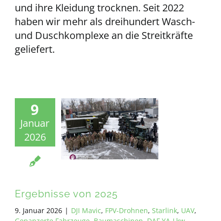
und ihre Kleidung trocknen. Seit 2022
haben wir mehr als dreihundert Wasch-
und Duschkomplexe an die Streitkräfte
geliefert.
9
Januar
2026
Ergebnisse von 2025
9. Januar 2026
|
DJI Mavic
,
FPV-Drohnen
,
Starlink
,
UAV
,
Gepanzerte Fahrzeuge
,
Baumaschinen
,
DAF YA-Lkw
,