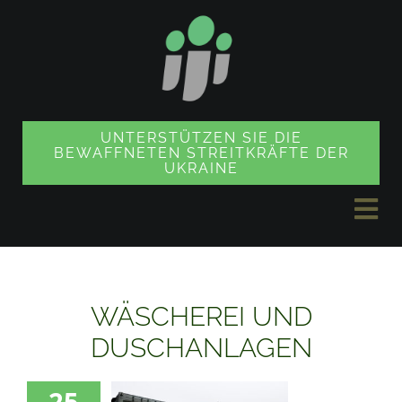
Zum
Inhalt
springen
UNTERSTÜTZEN SIE DIE
BEWAFFNETEN STREITKRÄFTE DER
UKRAINE
Nav
ums
NACHRICHTEN
WÄSCHEREI UND
PROJEKTE
DUSCHANLAGEN
25
SOUVENIR SHOP