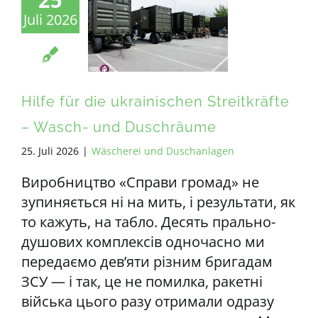
Juli 2026
ALLE ANFORDERUNGEN
DE
Hilfe für die ukrainischen Streitkräfte
– Wasch- und Duschräume
25. Juli 2026
|
Wäscherei und Duschanlagen
Виробництво «Справи громад» не
зупиняється ні на мить, і результати, як
то кажуть, на табло. Десять прально-
душових комплексів одночасно ми
передаємо дев’яти різним бригадам
ЗСУ — і так, це не помилка, ракетні
війська цього разу отримали одразу