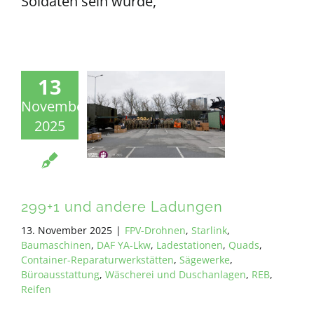
Soldaten sein würde,
13
November
2025
299+1 und andere Ladungen
13. November 2025
|
FPV-Drohnen
,
Starlink
,
Baumaschinen
,
DAF YA-Lkw
,
Ladestationen
,
Quads
,
Container-Reparaturwerkstätten
,
Sägewerke
,
Büroausstattung
,
Wäscherei und Duschanlagen
,
REB
,
Reifen