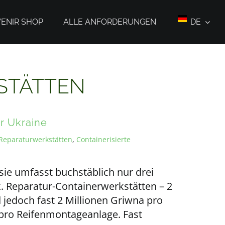
ENIR SHOP
ALLE ANFORDERUNGEN
DE
STÄTTEN
er Ukraine
Reparaturwerkstätten
,
Containerisierte
, sie umfasst buchstäblich nur drei
. Reparatur-Containerwerkstätten – 2
d jedoch fast 2 Millionen Griwna pro
 pro Reifenmontageanlage. Fast