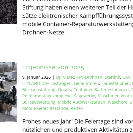
Stiftung haben einen weiteren Teil der Hi
Sätze elektronischer Kampfführungssyst
mobile Container-Reparaturwerkstätten;
Drohnen-Netze.
Ergebnisse von 2025
9. Januar 2026
|
DJI Mavic
,
FPV-Drohnen
,
Starlink
,
UAV
,
LEYLAND-DAF Lastwagen
,
Generatoren
,
Ladestationen
,
Büroausstattung
,
Quads
,
Container-Batteriestationen
,
Reifenmontagekomplexe
,
Sägewerke
,
Maschinen kontro
Büroausstattung
,
Mobile Autowerkstätten
,
Wäscherei u
Mobile Gefechtsstände
,
Reifen
Frohes neues Jahr! Die Feiertage sind v
nützlichen und produktiven Aktivitäten