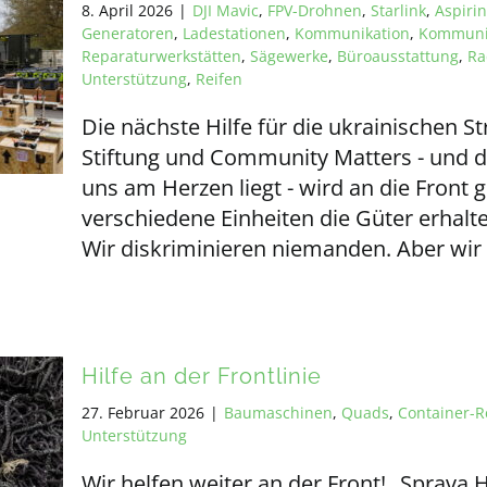
8. April 2026
|
DJI Mavic
,
FPV-Drohnen
,
Starlink
,
Aspirin
Generatoren
,
Ladestationen
,
Kommunikation
,
Kommunik
Reparaturwerkstätten
,
Sägewerke
,
Büroausstattung
,
Ra
Unterstützung
,
Reifen
Die nächste Hilfe für die ukrainischen S
Stiftung und Community Matters - und d
uns am Herzen liegt - wird an die Front 
verschiedene Einheiten die Güter erhalten 
Wir diskriminieren niemanden. Aber wir
Hilfe an der Frontlinie
27. Februar 2026
|
Baumaschinen
,
Quads
,
Container-R
Unterstützung
Wir helfen weiter an der Front! „Sprav