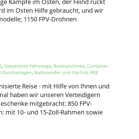
ftige Kämpfe im Osten, der Feind rückt
ird im Osten Hilfe gebraucht, und wir
tmodelle; 1150 FPV-Drohnen
0
,
Gepanzerte Fahrzeuge
,
Baumaschinen
,
Container-
d Duschanlagen
,
Radiosender und Starlink
,
REB
sierte Reise - mit Hilfe von Ihnen und
mal haben wir unseren Verteidigern
 Geschenke mitgebracht: 850 FPV-
: mit 10- und 15-Zoll-Rahmen sowie