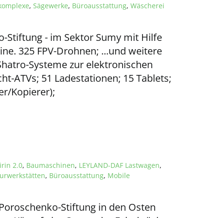
ekomplexe
,
Sägewerke
,
Büroausstattung
,
Wäscherei
Stiftung - im Sektor Sumy mit Hilfe
aine. 325 FPV-Drohnen; ...und weitere
Shatro-Systeme zur elektronischen
cht-ATVs; 51 Ladestationen; 15 Tablets;
r/Kopierer);
irin 2.0
,
Baumaschinen
,
LEYLAND-DAF Lastwagen
,
urwerkstätten
,
Büroausstattung
,
Mobile
Poroschenko-Stiftung in den Osten