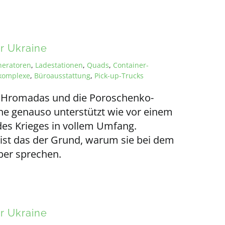
er Ukraine
neratoren
,
Ladestationen
,
Quads
,
Container-
ekomplexe
,
Büroausstattung
,
Pick-up-Trucks
va Hromadas und die Poroschenko-
ine genauso unterstützt wie vor einem
 des Krieges in vollem Umfang.
t ist das der Grund, warum sie bei dem
ber sprechen.
er Ukraine