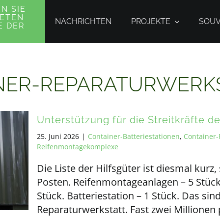
N SIE
NETEN
NACHRICHTEN
PROJEKTE
SOUV
E DER
E
NER-REPARATURWERK
Unterstützung für die Streitkräfte d
25. Juni 2026
|
Container-Batteriestationen
,
Container-
Reifenmontagekomplexe
Die Liste der Hilfsgüter ist diesmal kurz
Posten. Reifenmontageanlagen – 5 Stück
Stück. Batteriestation – 1 Stück. Das sin
Reparaturwerkstatt. Fast zwei Millionen