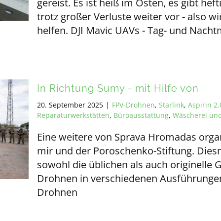
gereist. Es ist heiß im Osten, es gibt he
trotz großer Verluste weiter vor - also w
helfen. DJI Mavic UAVs - Tag- und Nach
In Richtung Sumy - mit Hilfe von
20. September 2025
|
FPV-Drohnen
,
Starlink
,
Aspirin 2.
Reparaturwerkstätten
,
Büroausstattung
,
Wäscherei un
Eine weitere von Sprava Hromadas organi
mir und der Poroschenko-Stiftung. Dies
sowohl die üblichen als auch originelle
Drohnen in verschiedenen Ausführungen
Drohnen