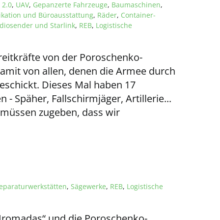
 2.0
,
UAV
,
Gepanzerte Fahrzeuge
,
Baumaschinen
,
ation und Büroausstattung
,
Räder
,
Container-
diosender und Starlink
,
REB
,
Logistische
treitkräfte von der Poroschenko-
amit von allen, denen die Armee durch
geschickt. Dieses Mal haben 17
- Späher, Fallschirmjäger, Artillerie...
 müssen zugeben, dass wir
eparaturwerkstätten
,
Sägewerke
,
REB
,
Logistische
a Hromadas“ und die Poroschenko-