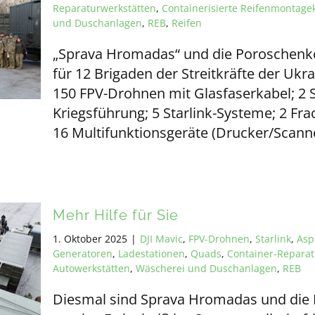
Reparaturwerkstätten
,
Containerisierte Reifenmontag
und Duschanlagen
,
REB
,
Reifen
„Sprava Hromadas“ und die Poroschenko-
für 12 Brigaden der Streitkräfte der Ukr
150 FPV-Drohnen mit Glasfaserkabel; 2 
Kriegsführung; 5 Starlink-Systeme; 2 Fra
16 Multifunktionsgeräte (Drucker/Scanne
Mehr Hilfe für Sie
1. Oktober 2025
|
DJI Mavic
,
FPV-Drohnen
,
Starlink
,
Asp
Generatoren
,
Ladestationen
,
Quads
,
Container-Reparat
Autowerkstätten
,
Wäscherei und Duschanlagen
,
REB
Diesmal sind Sprava Hromadas und die 