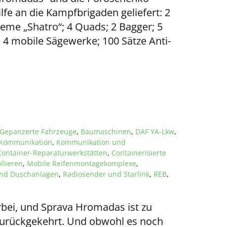
lfe an die Kampfbrigaden geliefert: 2
eme „Shatro“; 4 Quads; 2 Bagger; 5
 4 mobile Sägewerke; 100 Sätze Anti-
Gepanzerte Fahrzeuge
,
Baumaschinen
,
DAF YA-Lkw
,
Kommunikation
,
Kommunikation und
Container-Reparaturwerkstätten
,
Containerisierte
llieren
,
Mobile Reifenmontagekomplexe
,
nd Duschanlagen
,
Radiosender und Starlink
,
REB
,
orbei, und Sprava Hromadas ist zu
 zurückgekehrt. Und obwohl es noch