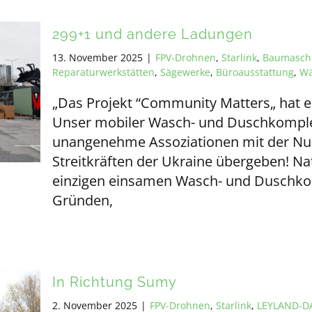
299+1 und andere Ladungen
13. November 2025
|
FPV-Drohnen
,
Starlink
,
Baumasch
Reparaturwerkstätten
,
Sägewerke
,
Büroausstattung
,
Wä
„Das Projekt “Community Matters„ hat ei
Unser mobiler Wasch- und Duschkompl
unangenehme Assoziationen mit der N
Streitkräften der Ukraine übergeben! Na
einzigen einsamen Wasch- und Duschkom
Gründen,
In Richtung Sumy
2. November 2025
|
FPV-Drohnen
,
Starlink
,
LEYLAND-D