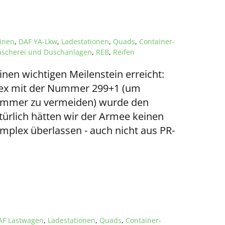
inen
,
DAF YA-Lkw
,
Ladestationen
,
Quads
,
Container-
scherei und Duschanlagen
,
REB
,
Reifen
nen wichtigen Meilenstein erreicht:
ex mit der Nummer 299+1 (um
ummer zu vermeiden) wurde den
türlich hätten wir der Armee keinen
plex überlassen - auch nicht aus PR-
AF Lastwagen
,
Ladestationen
,
Quads
,
Container-