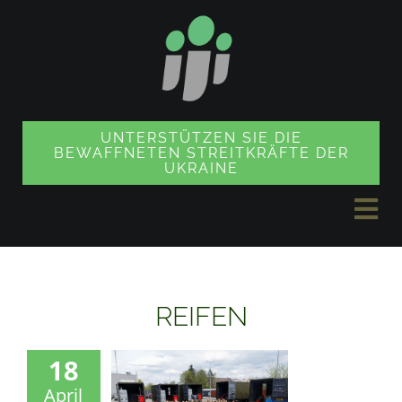
Zum
Inhalt
springen
UNTERSTÜTZEN SIE DIE
BEWAFFNETEN STREITKRÄFTE DER
UKRAINE
Nav
ums
NACHRICHTEN
REIFEN
PROJEKTE
18
April
SOUVENIR SHOP