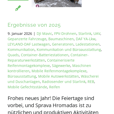
Ergebnisse von 2025
9. Januar 2026
|
DJI Mavic
,
FPV-Drohnen
,
Starlink
,
UAV
,
Gepanzerte Fahrzeuge
,
Baumaschinen
,
DAF YA-Lkw
,
LEYLAND-DAF Lastwagen
,
Generatoren
,
Ladestationen
,
Kommunikation
,
Kommunikation und Büroausstattung
,
Quads
,
Container-Batteriestationen
,
Container-
Reparaturwerkstätten
,
Containerisierte
Reifenmontagekomplexe
,
Sägewerke
,
Maschinen
kontrollieren
,
Mobile Reifenmontagekomplexe
,
Büroausstattung
,
Mobile Autowerkstätten
,
Wäscherei
und Duschanlagen
,
Radiosender und Starlink
,
REB
,
Mobile Gefechtsstände
,
Reifen
Frohes neues Jahr! Die Feiertage sind
vorbei, und Sprava Hromadas ist zu
nützlichen und produktiven Aktivitäten