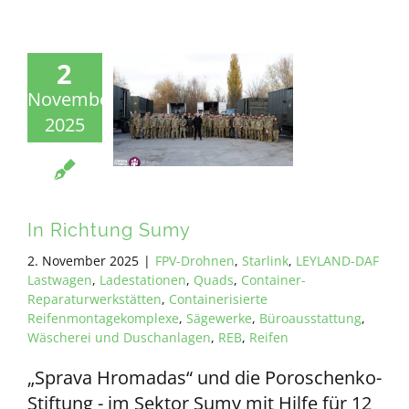
2
November
2025
In Richtung Sumy
2. November 2025
|
FPV-Drohnen
,
Starlink
,
LEYLAND-DAF
Lastwagen
,
Ladestationen
,
Quads
,
Container-
Reparaturwerkstätten
,
Containerisierte
Reifenmontagekomplexe
,
Sägewerke
,
Büroausstattung
,
Wäscherei und Duschanlagen
,
REB
,
Reifen
„Sprava Hromadas“ und die Poroschenko-
Stiftung - im Sektor Sumy mit Hilfe für 12