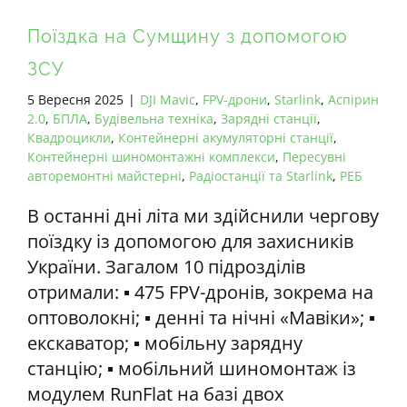
Поїздка на Сумщину з допомогою
ЗСУ
5 Вересня 2025
|
DJI Mavic
,
FPV-дрони
,
Starlink
,
Аспірин
2.0
,
БПЛА
,
Будівельна техніка
,
Зарядні станції
,
Квадроцикли
,
Контейнерні акумуляторні станції
,
Контейнерні шиномонтажні комплекси
,
Пересувні
авторемонтні майстерні
,
Радіостанції та Starlink
,
РЕБ
В останні дні літа ми здійснили чергову
поїздку із допомогою для захисників
України. Загалом 10 підрозділів
отримали: ▪️ 475 FPV-дронів, зокрема на
оптоволокні; ▪️ денні та нічні «Мавіки»; ▪️
екскаватор; ▪️ мобільну зарядну
станцію; ▪️ мобільний шиномонтаж із
модулем RunFlat на базі двох