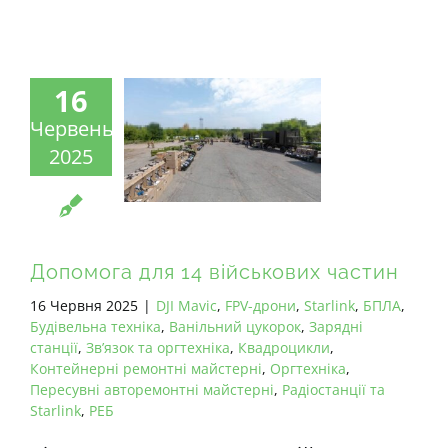
16
Червень
2025
Допомога для 14 військових частин
16 Червня 2025
|
DJI Mavic
,
FPV-дрони
,
Starlink
,
БПЛА
,
Будівельна техніка
,
Ванільний цукорок
,
Зарядні
станції
,
Зв’язок та оргтехніка
,
Квадроцикли
,
Контейнерні ремонтні майстерні
,
Оргтехніка
,
Пересувні авторемонтні майстерні
,
Радіостанції та
Starlink
,
РЕБ