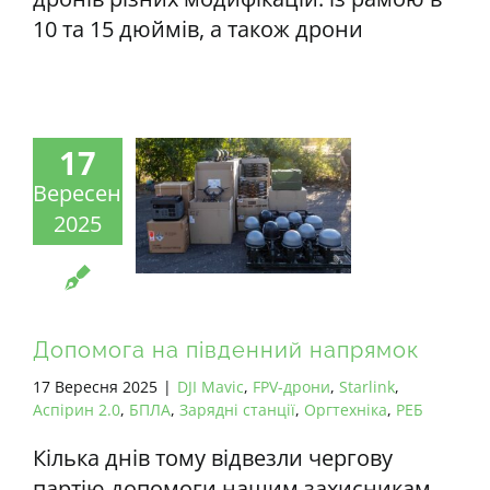
10 та 15 дюймів, а також дрони
17
Вересень
2025
Допомога на південний напрямок
17 Вересня 2025
|
DJI Mavic
,
FPV-дрони
,
Starlink
,
Аспірин 2.0
,
БПЛА
,
Зарядні станції
,
Оргтехніка
,
РЕБ
Кілька днів тому відвезли чергову
партію допомоги нашим захисникам.