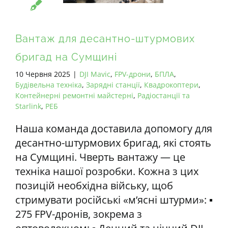
Вантаж для десантно-штурмових
бригад на Сумщині
10 Червня 2025
|
DJI Mavic
,
FPV-дрони
,
БПЛА
,
Будівельна техніка
,
Зарядні станції
,
Квадрокоптери
,
Контейнерні ремонтні майстерні
,
Радіостанції та
Starlink
,
РЕБ
Наша команда доставила допомогу для
десантно-штурмових бригад, які стоять
на Сумщині. Чверть вантажу — це
техніка нашої розробки. Кожна з цих
позицій необхідна війську, щоб
стримувати російські «м’ясні штурми»: ▪️
275 FPV-дронів, зокрема з