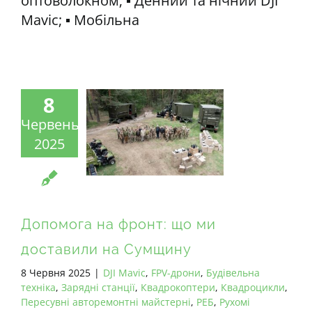
оптоволокном; ▪️ Денний та нічний DJI
Mavic; ▪️ Мобільна
8
Червень
2025
Допомога на фронт: що ми
доставили на Сумщину
8 Червня 2025
|
DJI Mavic
,
FPV-дрони
,
Будівельна
техніка
,
Зарядні станції
,
Квадрокоптери
,
Квадроцикли
,
Пересувні авторемонтні майстерні
,
РЕБ
,
Рухомі