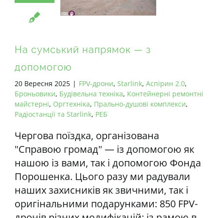
ВСІ РЕКВІЗИТИ
UA
На сумський напрямок — з
допомогою
20 Вересня 2025
|
FPV-дрони
,
Starlink
,
Аспірин 2.0
,
Броньовики
,
Будівельна техніка
,
Контейнерні ремонтні
майстерні
,
Оргтехніка
,
Прально-душові комплекси
,
Радіостанції та Starlink
,
РЕБ
Чергова поїздка, організована
"Справою громад" — із допомогою як
нашою із вами, так і допомогою Фонда
Порошенка. Цього разу ми радували
наших захисників як звичними, так і
оригінальними подарунками: 850 FPV-
дронів різних модифікацій: із рамою в