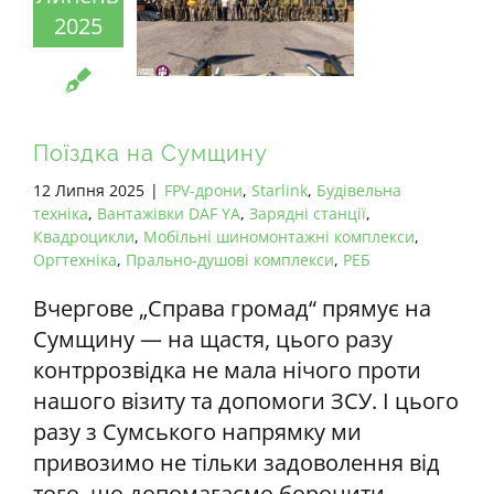
2025
Поїздка на Сумщину
12 Липня 2025
|
FPV-дрони
,
Starlink
,
Будівельна
техніка
,
Вантажівки DAF YA
,
Зарядні станції
,
Квадроцикли
,
Мобільні шиномонтажні комплекси
,
Оргтехніка
,
Прально-душові комплекси
,
РЕБ
Вчергове „Справа громад“ прямує на
Сумщину — на щастя, цього разу
контррозвідка не мала нічого проти
нашого візиту та допомоги ЗСУ. І цього
разу з Сумського напрямку ми
привозимо не тільки задоволення від
того, що допомагаємо боронити