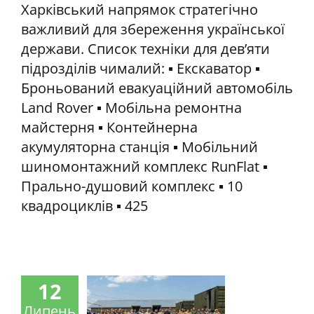
Харківський напрямок стратегічно
важливий для збереження української
держави. Список техніки для дев’яти
підрозділів чималий: ▪️ Екскаватор ▪️
Броньований евакуаційний автомобіль
Land Rover ▪️ Мобільна ремонтна
майстерня ▪️ Контейнерна
акумуляторна станція ▪️ Мобільний
шиномонтажний комплекс RunFlat ▪️
Прально-душовий комплекс ▪️ 10
квадроциклів ▪️ 425
12
Липень