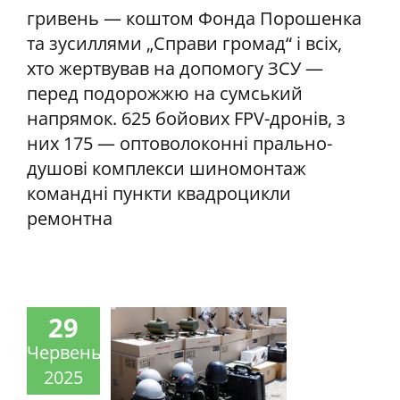
гривень — коштом Фонда Порошенка
та зусиллями „Справи громад“ і всіх,
хто жертвував на допомогу ЗСУ —
перед подорожжю на сумський
напрямок. 625 бойових FPV-дронів, з
них 175 — оптоволоконні прально-
душові комплекси шиномонтаж
командні пункти квадроцикли
ремонтна
29
Червень
2025