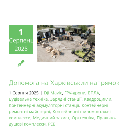
1
Серпень
2025
Допомога на Харківський напрямок
1 Серпня 2025
|
DJI Mavic
,
FPV-дрони
,
БПЛА
,
Будівельна техніка
,
Зарядні станції
,
Квадроцикли
,
Контейнерні акумуляторні станції
,
Контейнерні
ремонтні майстерні
,
Контейнерні шиномонтажні
комплекси
,
Медичний захист
,
Оргтехніка
,
Прально-
душові комплекси
,
РЕБ