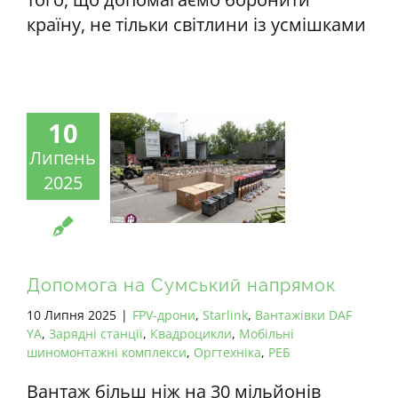
країну, не тільки світлини із усмішками
10
Липень
2025
Допомога на Сумський напрямок
10 Липня 2025
|
FPV-дрони
,
Starlink
,
Вантажівки DAF
YA
,
Зарядні станції
,
Квадроцикли
,
Мобільні
шиномонтажні комплекси
,
Оргтехніка
,
РЕБ
Вантаж більш ніж на 30 мільйонів