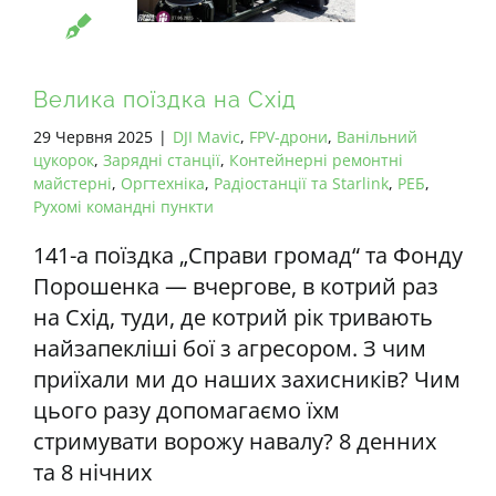
Велика поїздка на Схід
29 Червня 2025
|
DJI Mavic
,
FPV-дрони
,
Ванільний
цукорок
,
Зарядні станції
,
Контейнерні ремонтні
майстерні
,
Оргтехніка
,
Радіостанції та Starlink
,
РЕБ
,
Рухомі командні пункти
141-а поїздка „Справи громад“ та Фонду
Порошенка — вчергове, в котрий раз
на Схід, туди, де котрий рік тривають
найзапекліші бої з агресором. З чим
приїхали ми до наших захисників? Чим
цього разу допомагаємо їхм
стримувати ворожу навалу? 8 денних
та 8 нічних