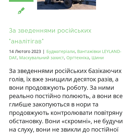
ВСІ РЕКВІЗИТИ
UA
За зведеннями російських
"аналітігав"
14 Лютого 2023
|
Будматеріали
,
Вантажівки LEYLAND-
DAF
,
Маскувальний захист
,
Оргтехніка
,
Шини
За зведеннями російських базікаючих
голів, їх вже знищили десяток разів, а
вони продовжують роботу. За ними
реально постійно полюють, а вони все
глибше закопуються в нори та
продовжують контролювати повітряну
обстановку. Вони «скромні», не будучи
на слуху, вони не звикли до постійної