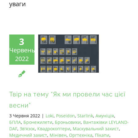
уваги
3
Червень
2022
Твір на тему “Як ми провели час цієї
весни”
3 Червня 2022
|
Loki
,
Poseidon
,
Starlink
,
Амуніція
,
БПЛА
,
Бронежилети
,
Броньовики
,
Вантажівки LEYLAND-
DAF
,
Зв'язок
,
Квадрокоптери
,
Маскувальний захист
,
Медичний захист
,
Мінівен
,
Оргтехніка
,
Пікапи
,