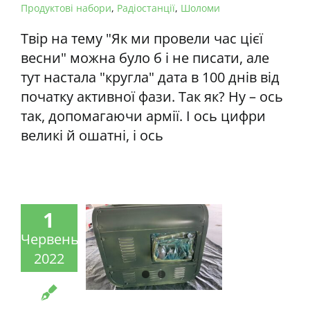
Продуктові набори
,
Радіостанції
,
Шоломи
Твір на тему "Як ми провели час цієї
весни" можна було б і не писати, але
тут настала "кругла" дата в 100 днів від
початку активної фази. Так як? Ну – ось
так, допомагаючи армії. І ось цифри
великі й ошатні, і ось
1
Червень
2022