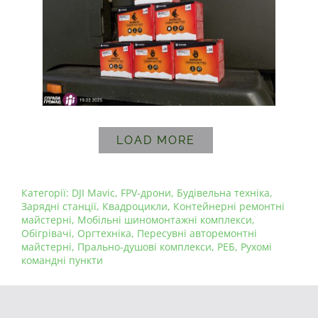
LOAD MORE
Категорії:
DJI Mavic
,
FPV-дрони
,
Будівельна техніка
,
Зарядні станції
,
Квадроцикли
,
Контейнерні ремонтні
майстерні
,
Мобільні шиномонтажні комплекси
,
Обігрівачі
,
Оргтехніка
,
Пересувні авторемонтні
майстерні
,
Прально-душові комплекси
,
РЕБ
,
Рухомі
командні пункти