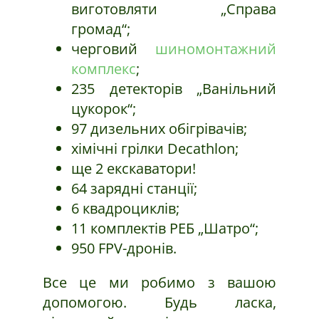
виготовляти „Справа
громад“;
черговий
шиномонтажний
комплекс
;
235 детекторів „Ванільний
цукорок“;
97 дизельних обігрівачів;
хімічні грілки Decathlon;
ще 2 екскаватори!
64 зарядні станції;
6 квадроциклів;
11 комплектів РЕБ „Шатро“;
950 FPV-дронів.
Все це ми робимо з вашою
допомогою. Будь ласка,