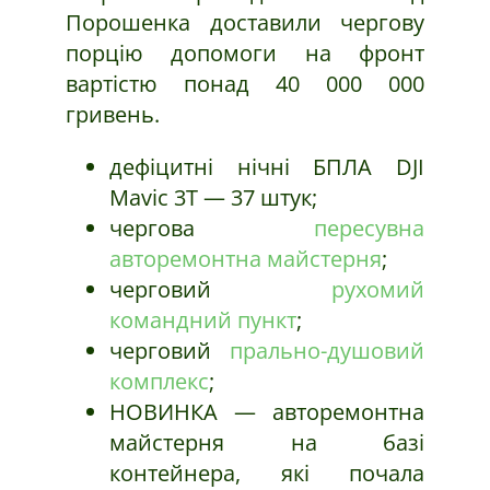
Порошенка доставили чергову
порцію допомоги на фронт
вартістю понад 40 000 000
гривень.
дефіцитні нічні БПЛА DJI
Mavic 3T — 37 штук;
чергова
пересувна
авторемонтна майстерня
;
черговий
рухомий
командний пункт
;
черговий
прально-душовий
комплекс
;
НОВИНКА — авторемонтна
майстерня на базі
контейнера, які почала