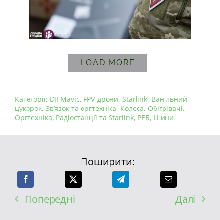
LOAD MORE
Категорії:
DJI Mavic
,
FPV-дрони
,
Starlink
,
Ванільний
цукорок
,
Зв’язок та оргтехніка
,
Колеса
,
Обігрівачі
,
Оргтехніка
,
Радіостанції та Starlink
,
РЕБ
,
Шини
Поширити:
Попередні
Далі