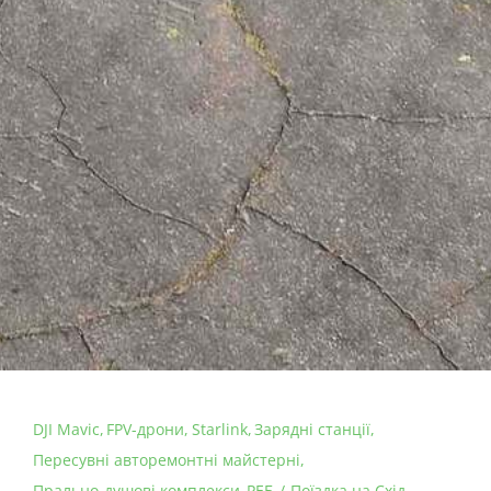
DJI Mavic
FPV-дрони
Starlink
Зарядні станції
Пересувні авторемонтні майстерні
Прально-душові комплекси
РЕБ
Поїздка на Схід