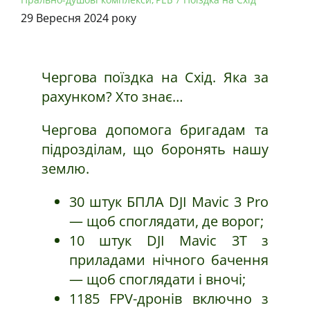
29 Вересня 2024 року
Чергова поїздка на Схід. Яка за
рахунком? Хто знає…
Чергова допомога бригадам та
підрозділам, що боронять нашу
землю.
30 штук БПЛА DJI Mavic 3 Pro
— щоб споглядати, де ворог;
10 штук DJI Mavic 3T з
приладами нічного бачення
— щоб споглядати і вночі;
1185 FPV-дронів включно з