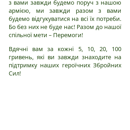
з вами завжди будемо поруч з нашою
армією, ми завжди разом з вами
будемо відгукуватися на всі їх потреби.
Бо без них не буде нас! Разом до нашої
спільної мети – Перемоги!
Вдячні вам за кожні 5, 10, 20, 100
гривень, які ви завжди знаходите на
підтримку наших героїчних Збройних
Сил!
Категорії:
DJI Mavic
,
FPV-дрони
,
Бензовози і
паливозаправники
,
БПЛА
,
Будівельна техніка
,
Вантажівки LEYLAND-DAF
,
Квадрокоптери
,
Моторні
човни
,
Пересувні авторемонтні майстерні
,
Прально-
душові комплекси
,
Тилове забезпечення