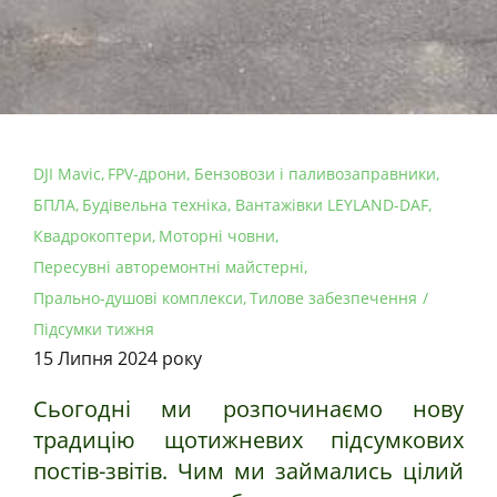
DJI Mavic
FPV-дрони
Бензовози і паливозаправники
БПЛА
Будівельна техніка
Вантажівки LEYLAND-DAF
Квадрокоптери
Моторні човни
Пересувні авторемонтні майстерні
Прально-душові комплекси
Тилове забезпечення
Підсумки тижня
15 Липня 2024 року
Сьогодні ми розпочинаємо нову
традицію щотижневих підсумкових
постів-звітів. Чим ми займались цілий